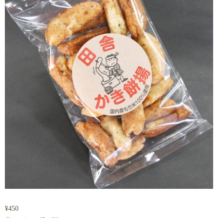
¥
450