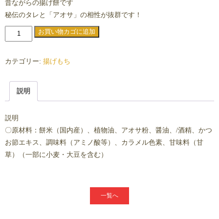
昔ながらの揚げ餅です
秘伝のタレと「アオサ」の相性が抜群です！
か
お買い物カゴに追加
き
餅
カテゴリー:
揚げもち
揚
げ
説明
個
説明
〇原材料：餅米（国内産）、植物油、アオサ粉、醤油、/酒精、かつ
お節エキス、調味料（アミノ酸等）、カラメル色素、甘味料（甘
草）（一部に小麦・大豆を含む）
一覧へ