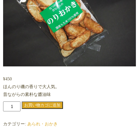
¥
450
ほんのり磯の香りで大人気。
昔ながらの素朴な醬油味
の
お買い物カゴに追加
り
お
カテゴリー:
あられ・おかき
か
き