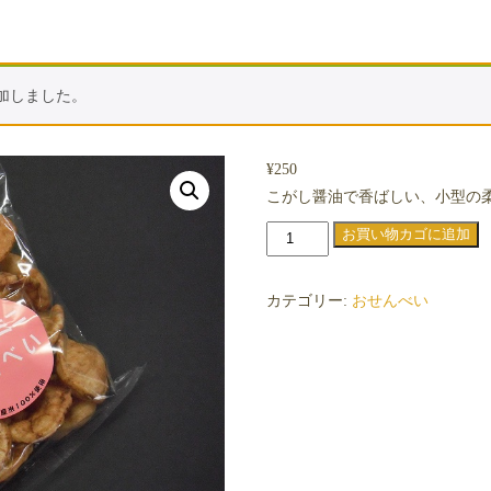
加しました。
¥
250
こがし醤油で香ばしい、小型の
ソ
お買い物カゴに追加
フ
ト
カテゴリー:
おせんべい
ミ
ニ
せ
ん
べ
い
個