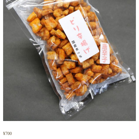
¥
700