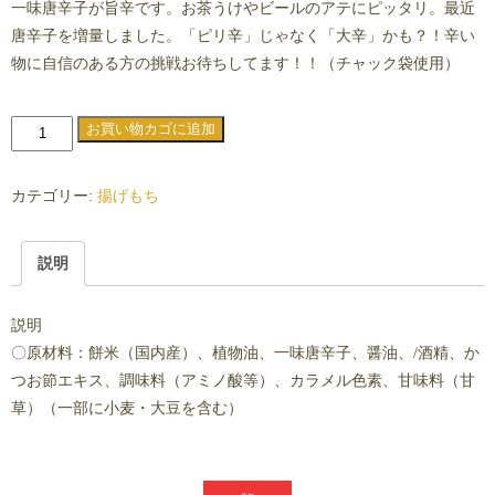
一味唐辛子が旨辛です。お茶うけやビールのアテにピッタリ。最近
唐辛子を増量しました。「ピリ辛」じゃなく「大辛」かも？！辛い
物に自信のある方の挑戦お待ちしてます！！（チャック袋使用）
ピ
お買い物カゴに追加
リ
辛
カテゴリー:
揚げもち
揚
げ
説明
個
説明
〇原材料：餅米（国内産）、植物油、一味唐辛子、醤油、/酒精、か
つお節エキス、調味料（アミノ酸等）、カラメル色素、甘味料（甘
草）（一部に小麦・大豆を含む）