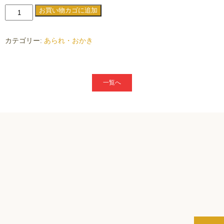
マ
お買い物カゴに追加
ヨ
ネ
カテゴリー:
あられ・おかき
ー
ズ
お
一覧へ
か
き
個