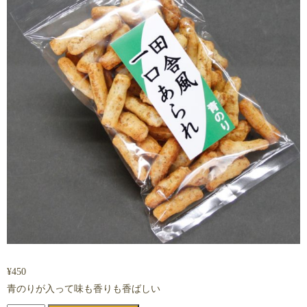
¥
450
青のりが入って味も香りも香ばしい