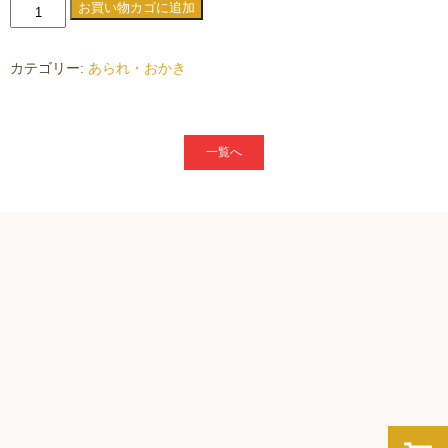
一
お買い物カゴに追加
口
あ
カテゴリー:
あられ・おかき
ら
れ・
青
一覧へ
の
り
個