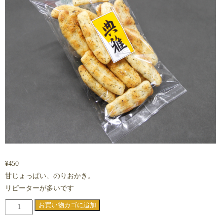
¥
450
甘じょっぱい、のりおかき。
リピーターが多いです
典
お買い物カゴに追加
雅