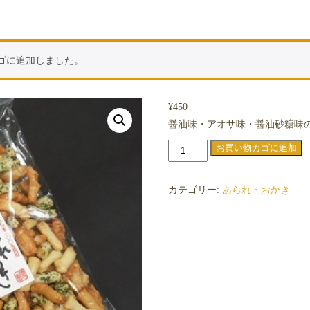
カゴに追加しました。
¥
450
醤油味・アオサ味・醤油砂糖味
味
お買い物カゴに追加
好
み
カテゴリー:
あられ・おかき
あ
ら
れ
個