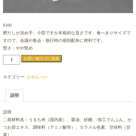
¥
100
鰹だしが決め手、小型ですが本格的な旨さです。食べきりサイズで
すので、会議や集会・旅行時の個別配布に便利です。
堅さ：やや堅め
小
お買い物カゴに追加
丸
せ
カテゴリー:
おせんべい
ん
べ
説明
い
個
説明
〇原材料名：うるち米（国内産）、醤油、砂糖、/加工でんぷん、か
つお節エキス、調味料（アミノ酸等）、カラメル色素、甘味料（甘
草）