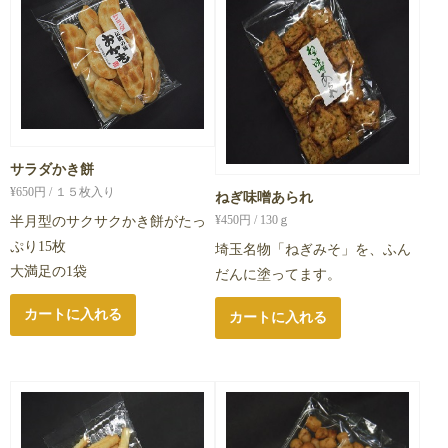
サラダかき餅
¥
650
円 / １５枚入り
ねぎ味噌あられ
¥
450
円 / 130ｇ
半月型のサクサクかき餅がたっ
ぷり15枚
埼玉名物「ねぎみそ」を、ふん
大満足の1袋
だんに塗ってます。
カートに入れる
カートに入れる