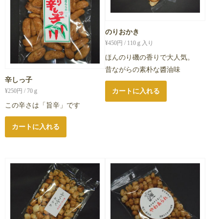
のりおかき
¥
450
円 / 110ｇ入り
ほんのり磯の香りで大人気。
昔ながらの素朴な醬油味
辛しっ子
カートに入れる
¥
250
円 / 70ｇ
この辛さは「旨辛」です
カートに入れる