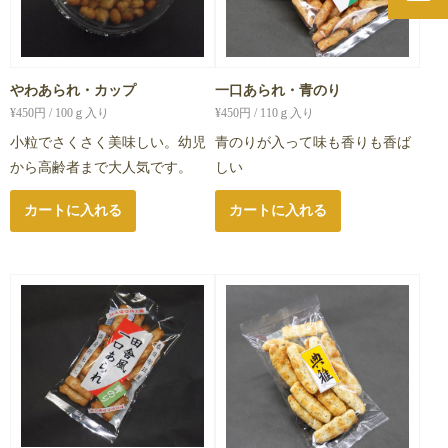
やわあられ・カップ
一口あられ・青のり
¥
450
円 / 100ｇ入り
¥
450
円 / 110ｇ入り
小粒でさくさく美味しい。幼児
青のりが入って味も香りも香ば
から高齢者まで大人気です。
しい
カートに入れる
カートに入れる