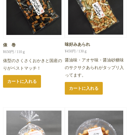
味好みあられ
俵 巻
¥
450
円 / 130ｇ
¥
650
円 / 110ｇ
醤油味・アオサ味・醤油砂糖味
俵型のさくさくおかきと国産の
のサクサクあられがタップリ入
りがベストマッチ！
ってます。
カートに入れる
カートに入れる