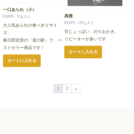
一口あられ（小）
典雅
¥
290
円 / 70ｇ入り
¥
450
円 / 120ｇ入り
大人気あられの食べきりサイ
甘じょっぱい、のりおかき。
ズ。
リピーターが多いです
春日部近郊の「道の駅」で、ベ
ストセラー商品です！
カートに入れる
カートに入れる
1
2
→