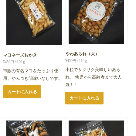
やわあられ（大）
マヨネーズおかき
¥
450
円 / 110ｇ
¥
450
円 / 120ｇ
小粒でサクサク美味しいあら
市販の有名マヨをたっぷり使
れ。 幼児から高齢者まで大人
用。やみつき間違いなしです。
気！！
カートに入れる
カートに入れる