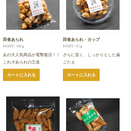
田舎あられ
田舎あられ・カップ
¥
450
円 / 100ｇ
¥
450
円 / 95ｇ
あの大人気商品が電撃復活！！
さらに旨く、しっかりとした歯
これぞあられの王道
ごたえ
カートに入れる
カートに入れる