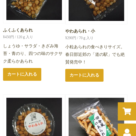
ふくふくあられ
やわあられ・小
¥
450
円 / 120ｇ入り
¥
290
円 / 70ｇ入り
しょうゆ・サラダ・きざみ海
小粒あられの食べきりサイズ。
苔・青のり、四つの味のサクサ
春日部近郊の「道の駅」でも絶
ク柔らかあられ
賛発売中！
カートに入れる
カートに入れる