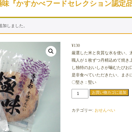
極味『かすかべフードセレクション認定
追加しました。
¥
130
厳選した米と良質な水を使い、
職人が１枚ずつ丹精込めて焼き
し独特のおいしさが噛むたびお
是非食べていただきたい、まさ
〇堅さ：堅い
春
お買い物カゴに追加
日
部
カテゴリー:
おせんべい
手
焼
き