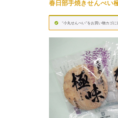
春日部手焼きせんべい
“小丸せんべい”をお買い物カゴに