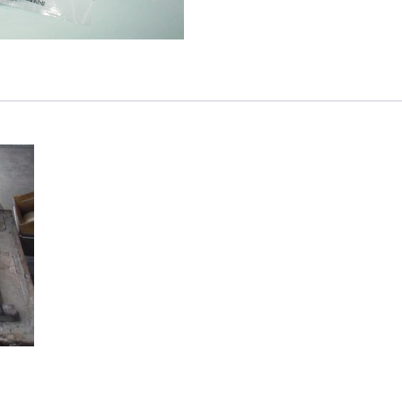
せ
ん
べ
い
極
味
『か
す
か
べ
フ
ー
ド
セ
レ
ク
シ
ョ