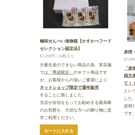
極味せんべい進物箱【かすかべフード
セレクション認定品】
炭焼
¥
2,200
円 / 16枚入り
¥
2,80
大量生産のできない商品の為、実店舗
「炭
では
「季節限定」
のギフト商品です
両方
が、お客様からの強いご要望により
て！
ネットショップ限定で通年販売
とい
することに致しました。
した
当店が自信をもってお勧めする最高峰
炭焼1
のお煎餅を、大切な方への贈り物に是
です
非ご利用ください。
カートに入れる