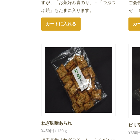
すが、「お茶好み青のり」・「つぶつ
ご会
ぶ焼」もたまに入ります。
ぞ！
カートに入れる
カ
ねぎ味噌あられ
ピリ
¥
450
円 / 130ｇ
¥
350
円