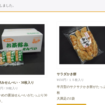
加しました。
サラダかき餅
¥
650
円 / １５枚入り
好みせんべい・30枚入り
半月型のサクサクかき餅がたっぷ
0
円 / 30枚入り
枚
かめの醤油せんべいがたっぷり30
大満足の1袋
り。