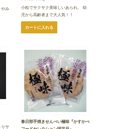
小粒でサクサク美味しいあられ。 幼
。やみ
児から高齢者まで大人気！！
カートに入れる
春日部手焼きせんべい極味『かすかべ
きりサ
フードセレクション認定品』