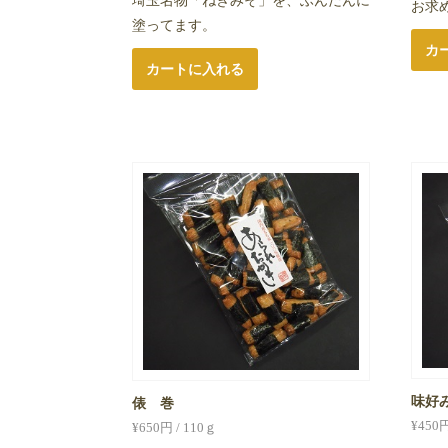
埼玉名物「ねぎみそ」を、ふんだんに
お求
塗ってます。
カ
カートに入れる
味好
俵 巻
¥
450
円
¥
650
円 / 110ｇ