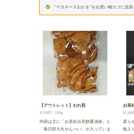
“マヨネーズおかき”をお買い物カゴに追
【アウトレット】われ煎
お茶
¥
230
円 / 100g
¥
1,08
内容は主に「お茶好み煎餅醤油味」と
柔ら
「春日部大丸せんべい」が入っていま
枚入