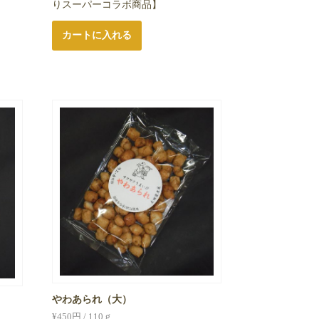
りスーパーコラボ商品】
カートに入れる
やわあられ（大）
¥
450
円 / 110ｇ