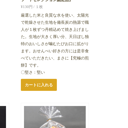
¥
130
円 / １枚
厳選した米と良質な水を使い、太陽光
で乾燥させた生地を備長炭の熱源で職
人が１枚ずつ丹精込めて焼き上げまし
た。生地が大きく厚い分、天日ぼし独
特のおいしさが噛むたびお口に拡がり
ます。おせんべい好きの方には是非食
べていただきたい、まさに【究極の煎
餅】です。
〇堅さ：堅い
カートに入れる