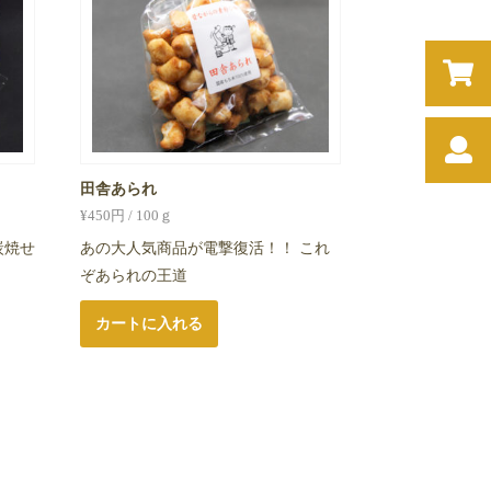
田舎あられ
¥
450
円 / 100ｇ
炭焼せ
あの大人気商品が電撃復活！！ これ
ぞあられの王道
カートに入れる