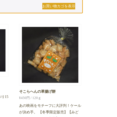
お買い物カゴを表示
そこらへんの草揚げ餅
り15
¥
450
円 / 120ｇ
あの映画をモチーフに大評判！ケール
が決め手。 【冬季限定販売】【みど