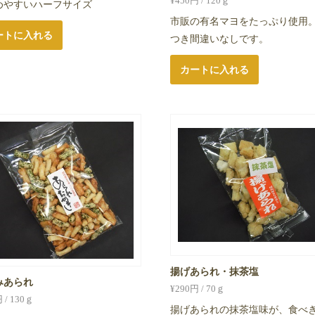
¥
450
円 / 120ｇ
めやすいハーフサイズ
市販の有名マヨをたっぷり使用
ートに入れる
つき間違いなしです。
カートに入れる
揚げあられ・抹茶塩
みあられ
¥
290
円 / 70ｇ
 / 130ｇ
揚げあられの抹茶塩味が、食べ