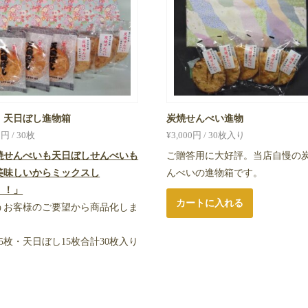
・天日ぼし進物箱
炭焼せんべい進物
0
円 / 30枚
¥
3,000
円 / 30枚入り
焼せんべいも天日ぼしせんべいも
ご贈答用に大好評。当店自慢の
美味しいからミックスし
んべいの進物箱です。
！！」
カートに入れる
うお客様のご要望から商品化しま
。
5枚・天日ぼし15枚合計30枚入り
。