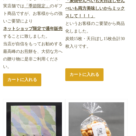
「炭焼せんべいも天日ぼしせん
実店舗では
「季節限定」
のギフ
べいも両方美味しいからミック
ト商品ですが、お客様からの強
スして！！！」
いご要望により
というお客様のご要望から商品
ネットショップ限定で通年販売
化しました。
することに致しました。
炭焼15枚・天日ぼし15枚合計30
当店が自信をもってお勧めする
枚入りです。
最高峰のお煎餅を、大切な方へ
の贈り物に是非ご利用くださ
い。
カートに入れる
カートに入れる