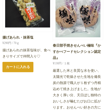
揚げあられ・抹茶塩
¥
290
円 / 70ｇ
春日部手焼きせんべい極味『か
揚げあられの抹茶塩味が、食べ
すかべフードセレクション認定
きりサイズで仲間入り♡
品』
¥
130
円 / １枚
カートに入れる
厳選した米と良質な水を使い、
太陽光で乾燥させた生地を備長
炭の熱源で職人が１枚ずつ丹精
込めて焼き上げました。生地が
大きく厚い分、天日ぼし独特の
おいしさが噛むたびお口に拡が
ります。おせんべい好きの方に