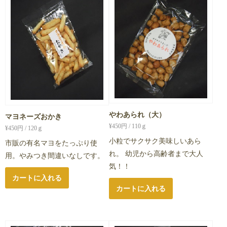
やわあられ（大）
マヨネーズおかき
¥
450
円 / 110ｇ
¥
450
円 / 120ｇ
小粒でサクサク美味しいあら
市販の有名マヨをたっぷり使
れ。 幼児から高齢者まで大人
用。やみつき間違いなしです。
気！！
カートに入れる
カートに入れる