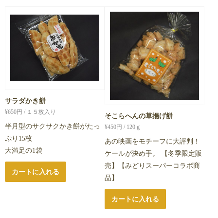
サラダかき餅
¥
650
円 / １５枚入り
そこらへんの草揚げ餅
半月型のサクサクかき餅がたっ
¥
450
円 / 120ｇ
ぷり15枚
あの映画をモチーフに大評判！
大満足の1袋
ケールが決め手。 【冬季限定販
売】【みどりスーパーコラボ商
カートに入れる
品】
カートに入れる