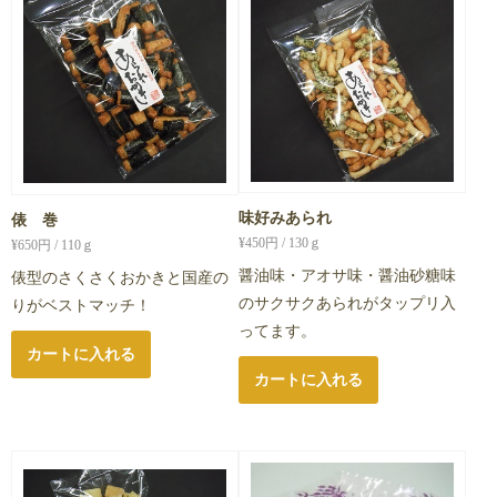
味好みあられ
俵 巻
¥
450
円 / 130ｇ
¥
650
円 / 110ｇ
醤油味・アオサ味・醤油砂糖味
俵型のさくさくおかきと国産の
のサクサクあられがタップリ入
りがベストマッチ！
ってます。
カートに入れる
カートに入れる