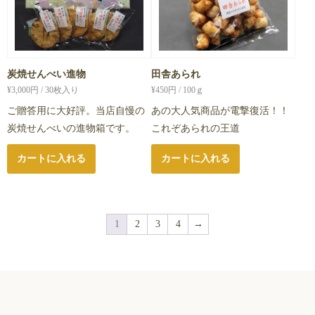
炭焼せんべい進物
田舎あられ
¥
3,000
円 / 30枚入り
¥
450
円 / 100ｇ
ご贈答用に大好評。当店自慢の
あの大人気商品が電撃復活！！
炭焼せんべいの進物箱です。
これぞあられの王道
カートに入れる
カートに入れる
1
2
3
4
→