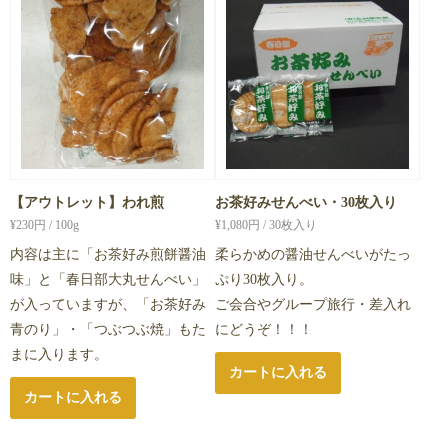
【アウトレット】われ煎
お茶好みせんべい・30枚入り
¥
230
円 / 100g
¥
1,080
円 / 30枚入り
内容は主に「お茶好み煎餅醤油
柔らかめの醤油せんべいがたっ
味」と「春日部大丸せんべい」
ぷり30枚入り。
が入っていますが、「お茶好み
ご会合やグループ旅行・差入れ
青のり」・「つぶつぶ焼」もた
にどうぞ！！！
まに入ります。
カートに入れる
カートに入れる