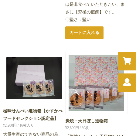
は是非食べていただきたい、ま
さに【究極の煎餅】です。
〇堅さ：堅い
カートに入れる
極味せんべい進物箱【かすかべ
フードセレクション認定品】
炭焼・天日ぼし進物箱
¥
2,200
円 / 16枚入り
¥
2,800
円 / 30枚
大量生産のできない商品の為、