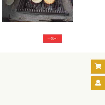
す
か
べ
フ
ー
ド
セ
一覧へ
レ
ク
シ
ョ
ン
認
定
品』
個