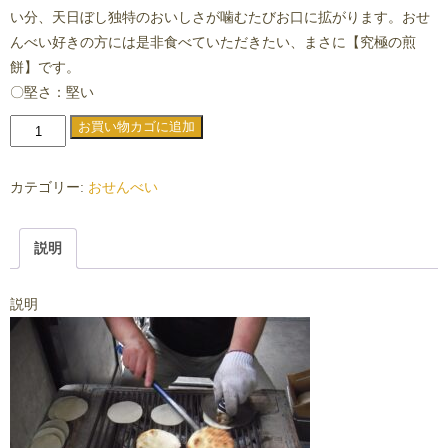
い分、天日ぼし独特のおいしさが噛むたびお口に拡がります。おせ
んべい好きの方には是非食べていただきたい、まさに【究極の煎
餅】です。
〇堅さ：堅い
春
お買い物カゴに追加
日
部
カテゴリー:
おせんべい
手
焼
説明
き
せ
ん
説明
べ
い
極
味
『か