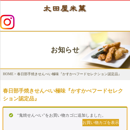
お知らせ
HOME
>
春日部手焼きせんべい極味『かすかべフードセレクション認定品』
春日部手焼きせんべい極味『かすかべフードセレク
ション認定品』
“鬼焼せんべい”をお買い物カゴに追加しました。
お買い物カゴを表示