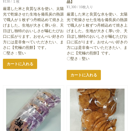
¥
130
/ １枚
品】
¥
1,300
/ 10枚入り
厳選した米と良質な水を使い、太陽
光で乾燥させた生地を備長炭の熱源
厳選した米と良質な水を使い、太陽
で職人が１枚ずつ丹精込めて焼き上
光で乾燥させた生地を備長炭の熱源
げました。生地が大きく厚い分、天
で職人が１枚ずつ丹精込めて焼き上
日ぼし独特のおいしさが噛むたびお
げました。生地が大きく厚い分、天
口に拡がります。おせんべい好きの
日ぼし独特のおいしさが噛むたびお
方には是非食べていただきたい、ま
口に拡がります。おせんべい好きの
さに【究極の煎餅】です。
方には是非食べていただきたい、ま
〇堅さ：堅い
さに【究極の煎餅】です。
〇堅さ：堅い
カートに入れる
カートに入れる