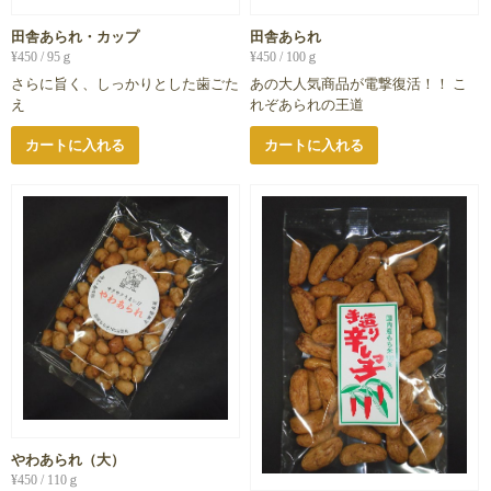
田舎あられ・カップ
田舎あられ
¥
450
/ 95ｇ
¥
450
/ 100ｇ
さらに旨く、しっかりとした歯ごた
あの大人気商品が電撃復活！！ こ
え
れぞあられの王道
カートに入れる
カートに入れる
やわあられ（大）
¥
450
/ 110ｇ