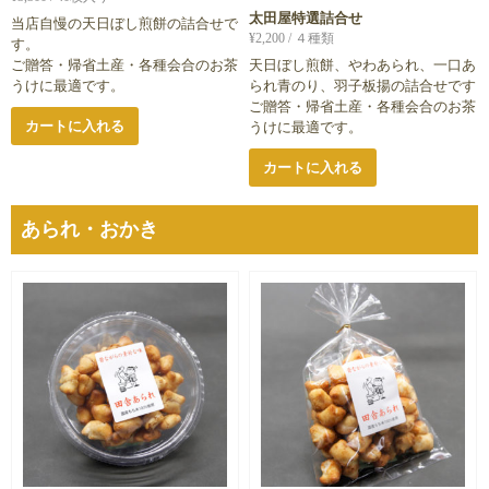
太田屋特選詰合せ
当店自慢の天日ぼし煎餅の詰合せで
¥
2,200
/ ４種類
す。
ご贈答・帰省土産・各種会合のお茶
天日ぼし煎餅、やわあられ、一口あ
うけに最適です。
られ青のり、羽子板揚の詰合せです
ご贈答・帰省土産・各種会合のお茶
カートに入れる
うけに最適です。
カートに入れる
あられ・おかき