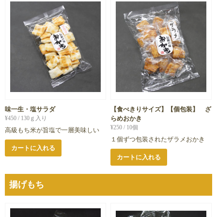
味一生・塩サラダ
【食べきりサイズ】【個包装】 ざ
¥
450
/ 130ｇ入り
らめおかき
¥
250
/ 10個
高級もち米が旨塩で一層美味しい
１個ずつ包装されたザラメおかき
カートに入れる
カートに入れる
揚げもち