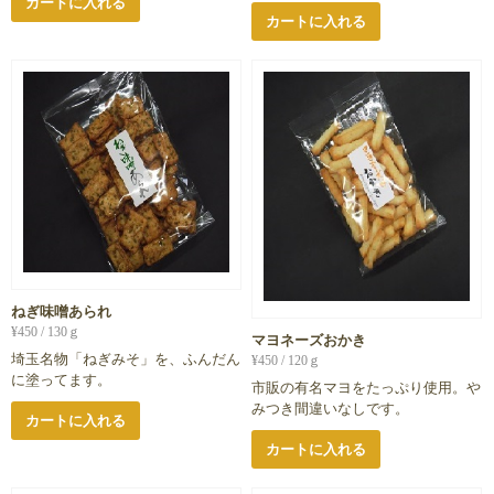
カートに入れる
カートに入れる
ねぎ味噌あられ
¥
450
/ 130ｇ
マヨネーズおかき
埼玉名物「ねぎみそ」を、ふんだん
¥
450
/ 120ｇ
に塗ってます。
市販の有名マヨをたっぷり使用。や
みつき間違いなしです。
カートに入れる
カートに入れる