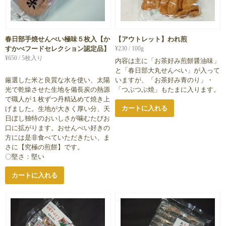
春日部手焼せんべい極味５枚入【か
【アウトレット】われ煎
すかべフードセレクション認定品】
¥
230
/ 100g
¥
650
/ 5枚入り
内容は主に「お茶好み煎餅醤油味」
と「春日部大丸せんべい」が入って
厳選した米と良質な水を使い、太陽
いますが、「お茶好み青のり」・
光で乾燥させた生地を備長炭の熱源
「つぶつぶ焼」もたまに入ります。
で職人が１枚ずつ丹精込めて焼き上
カートに入れる
げました。生地が大きく厚い分、天
日ぼし独特のおいしさが噛むたびお
口に拡がります。おせんべい好きの
方には是非食べていただきたい、ま
さに【究極の煎餅】です。
〇堅さ：堅い
カートに入れる