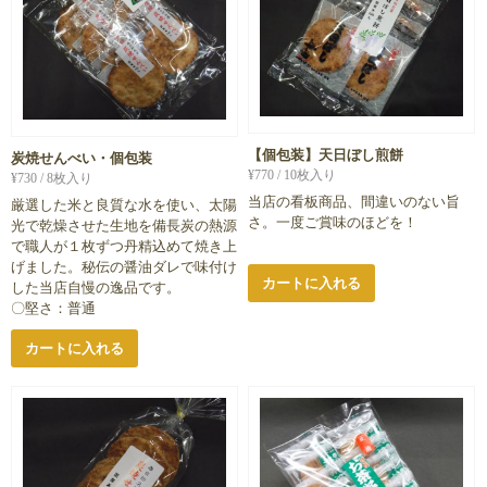
【個包装】天日ぼし煎餅
炭焼せんべい・個包装
¥
770
/ 10枚入り
¥
730
/ 8枚入り
当店の看板商品、間違いのない旨
厳選した米と良質な水を使い、太陽
さ。一度ご賞味のほどを！
光で乾燥させた生地を備長炭の熱源
で職人が１枚ずつ丹精込めて焼き上
げました。秘伝の醤油ダレで味付け
カートに入れる
した当店自慢の逸品です。
〇堅さ：普通
カートに入れる