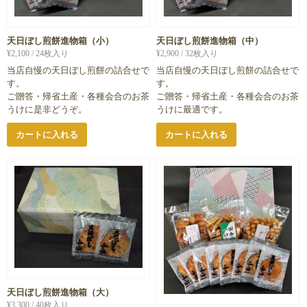
天日ぼし煎餅進物箱（小）
天日ぼし煎餅進物箱（中）
¥
2,100
/ 24枚入り
¥
2,900
/ 32枚入り
当店自慢の天日ぼし煎餅の詰合せで
当店自慢の天日ぼし煎餅の詰合せで
す。
す。
ご贈答・帰省土産・各種会合のお茶
ご贈答・帰省土産・各種会合のお茶
うけに是非どうぞ。
うけに最適です。
カートに入れる
カートに入れる
天日ぼし煎餅進物箱（大）
¥
3,300
/ 40枚入り