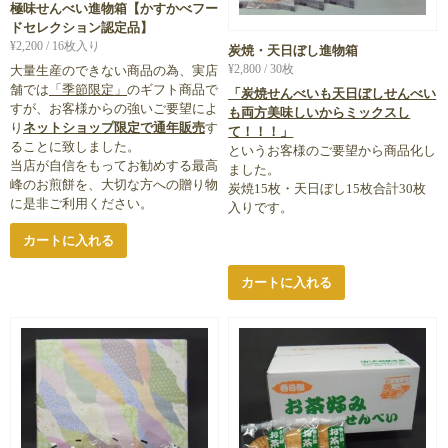
極味せんべい進物箱【かすかべフー
ドセレクション認定品】
¥
2,200
/ 16枚入り
炭焼・天日ぼし進物箱
¥
2,800
/ 30枚
大量生産のできない商品の為、実店
舗では
「季節限定」
のギフト商品で
「炭焼せんべいも天日ぼしせんべい
すが、お客様からの強いご要望によ
も両方美味しいからミックスし
り
ネットショップ限定で通年販売
す
て！！！」
ることに致しました。
というお客様のご要望から商品化し
当店が自信をもってお勧めする最高
ました。
峰のお煎餅を、大切な方への贈り物
炭焼15枚・天日ぼし15枚合計30枚
に是非ご利用ください。
入りです。
カートに入れる
カートに入れる