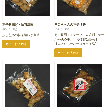
そこらへんの草揚げ餅
羽子板揚げ・抹茶塩味
¥
450
/ 120ｇ
¥
450
/ 130ｇ
あの映画をモチーフに大評判！ケー
少し堅めの抹茶塩味が登場！！
ルが決め手。 【冬季限定販売】
【みどりスーパーコラボ商品】
カートに入れる
カートに入れる