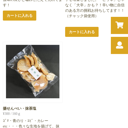
す！
なく「大辛」かも？！辛い物に自信
のある方の挑戦お待ちしてます！！
カートに入れる
（チャック袋使用）
カートに入れる
揚せんべい・抹茶塩
¥
300
/ 160ｇ
ｺﾞﾏ・青のり・ｴﾋﾞ・カレー
etc・・・色々な生地を揚げて、抹