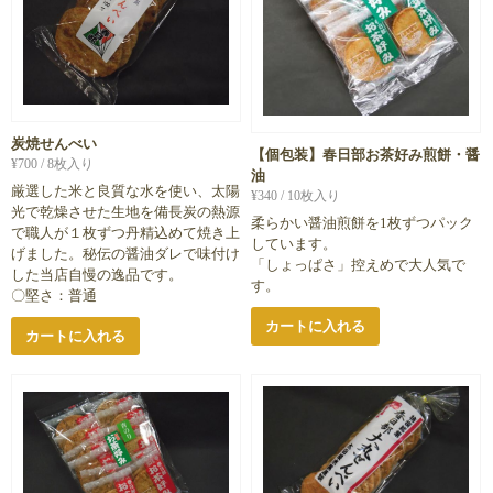
炭焼せんべい
【個包装】春日部お茶好み煎餅・醤
¥
700
/ 8枚入り
油
厳選した米と良質な水を使い、太陽
¥
340
/ 10枚入り
光で乾燥させた生地を備長炭の熱源
柔らかい醤油煎餅を1枚ずつパック
で職人が１枚ずつ丹精込めて焼き上
しています。
げました。秘伝の醤油ダレで味付け
「しょっぱさ」控えめで大人気で
した当店自慢の逸品です。
す。
〇堅さ：普通
カートに入れる
カートに入れる