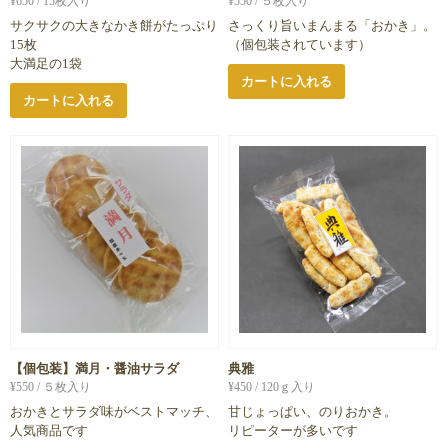
¥
650
/ 15枚入り
¥
550
/ ５枚入り
サクサクの大きなかき餅がたっぷり
さっくり旨いまんまる「おかき」。
15枚
（個包装されています）
大満足の1袋
カートに入れる
カートに入れる
【個包装】満月・醤油サラダ
典雅
¥
550
/ ５枚入り
¥
450
/ 120ｇ入り
おかきとサラダ味がベストマッチ、
甘じょっぱい、のりおかき。
人気商品です
リピーターが多いです