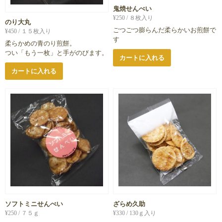
鬼焼せんべい
¥
250
/ ８枚入り
のり大丸
ごつごつ膨らんだ柔らかいお煎餅で
¥
450
/ １５枚入り
す
柔らかめの青のり煎餅。
つい「もう一枚」と手がのびます。
カートに入れる
カートに入れる
ソフトミニせんべい
ざらめ久助
¥
250
/ ７５ｇ
¥
330
/ 130ｇ入り