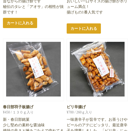
昔ながらの揚げ餅です
おいしい一口サイズの揚げ餅がボリ
秘伝のタレと「アオサ」の相性が抜
ューム満点！
群です！
揚げもの1番人気です
カートに入れる
カートに入れる
春日部羽子板揚げ
ピリ辛揚げ
¥
450
/ １３０ｇ入り
¥
700
/ 260ｇ入り
新・春日部銘菓
一味唐辛子が旨辛です。お茶うけや
少し堅めの素朴な醤油味
ビールのアテにピッタリ。最近唐辛
後味の良さと嚙みごたえで売れてま
子を増量しました。「ピリ辛」じゃ