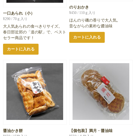
のりおかき
¥
450
/ 110ｇ入り
一口あられ（小）
¥
290
/ 70ｇ入り
ほんのり磯の香りで大人気。
昔ながらの素朴な醬油味
大人気あられの食べきりサイズ。
春日部近郊の「道の駅」で、ベスト
カートに入れる
セラー商品です！
カートに入れる
醤油かき餅
【個包装】満月・醤油味