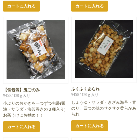
カートに入れる
カートに入れる
ふくふくあられ
【個包装】鬼ごのみ
¥
450
/ 120ｇ入り
¥
450
/ 120ｇ入り
しょうゆ・サラダ・きざみ海苔・青
小ぶりのおかきを一つずつ包装(醤
のり、四つの味のサクサク柔らかあ
油・サラダ・海苔巻きの３種入り)
られ
お茶うけにお勧め！！
カートに入れる
カートに入れる