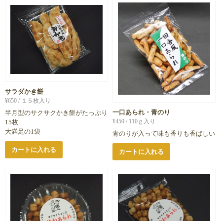
サラダかき餅
¥
650
/ １５枚入り
一口あられ・青のり
半月型のサクサクかき餅がたっぷり
¥
450
/ 110ｇ入り
15枚
大満足の1袋
青のりが入って味も香りも香ばしい
カートに入れる
カートに入れる