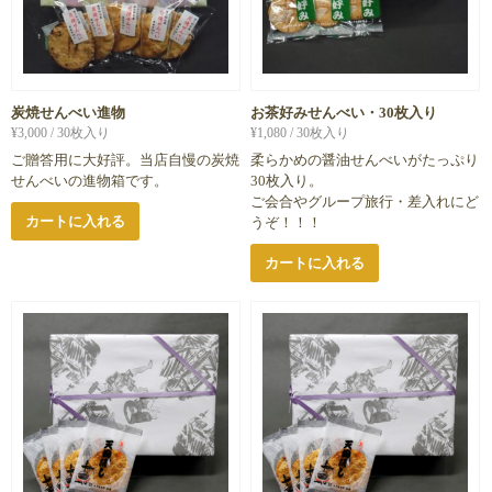
炭焼せんべい進物
お茶好みせんべい・30枚入り
¥
3,000
/ 30枚入り
¥
1,080
/ 30枚入り
ご贈答用に大好評。当店自慢の炭焼
柔らかめの醤油せんべいがたっぷり
せんべいの進物箱です。
30枚入り。
ご会合やグループ旅行・差入れにど
カートに入れる
うぞ！！！
カートに入れる