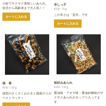
小粒でサクサク美味しいあられ。
辛しっ子
幼児から高齢者まで大人気！！
¥
250
/ 70ｇ
この辛さは「旨辛」です
カートに入れる
カートに入れる
味好みあられ
俵 巻
¥
450
/ 130ｇ
¥
650
/ 110ｇ
醤油味・アオサ味・醤油砂糖味のサ
俵型のさくさくおかきと国産のりが
クサクあられがタップリ入ってま
ベストマッチ！
す。