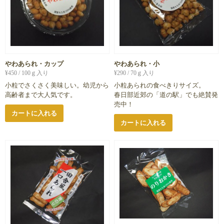
やわあられ・カップ
やわあられ・小
¥
450
/ 100ｇ入り
¥
290
/ 70ｇ入り
小粒でさくさく美味しい。幼児から
小粒あられの食べきりサイズ。
高齢者まで大人気です。
春日部近郊の「道の駅」でも絶賛発
売中！
カートに入れる
カートに入れる