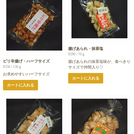
揚げあられ・抹茶塩
¥
290
/ 70ｇ
ピリ辛揚げ・ハーフサイズ
揚げあられの抹茶塩味が、食べきり
¥
350
/ 130ｇ
サイズで仲間入り♡
お求めやすいハーフサイズ
カートに入れる
カートに入れる