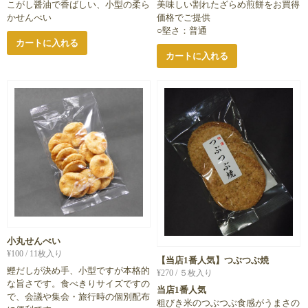
こがし醤油で香ばしい、小型の柔ら
美味しい割れたざらめ煎餅をお買得
かせんべい
価格でご提供
○堅さ：普通
カートに入れる
カートに入れる
小丸せんべい
¥
100
/ 11枚入り
【当店1番人気】つぶつぶ焼
鰹だしが決め手、小型ですが本格的
¥
270
/ ５枚入り
な旨さです。食べきりサイズですの
当店1番人気
で、会議や集会・旅行時の個別配布
粗びき米のつぶつぶ食感がうまさの