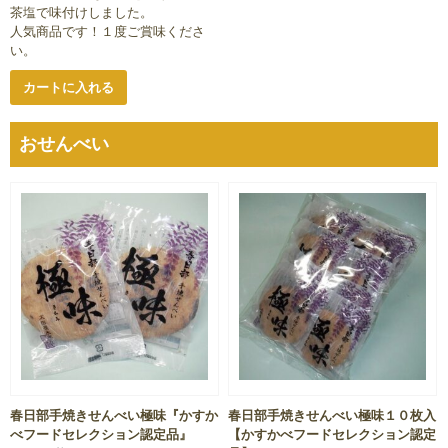
茶塩で味付けしました。
人気商品です！１度ご賞味くださ
い。
カートに入れる
おせんべい
春日部手焼きせんべい極味『かすか
春日部手焼きせんべい極味１０枚入
べフードセレクション認定品』
【かすかべフードセレクション認定