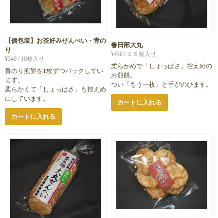
【個包装】お茶好みせんべい・青の
春日部大丸
り
¥
450
/ １５枚入り
¥
340
/ 10枚入り
柔らかめで「しょっぱさ」控えめの
青のり煎餅を1枚ずつパックしてい
お煎餅。
ます。
つい「もう一枚」と手がのびます。
柔らかくて「しょっぱさ」も控えめ
にしています。
カートに入れる
カートに入れる