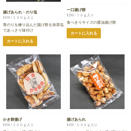
一口揚げ餅
揚げあられ・のり塩
¥
290
/ ７０ｇ入り
¥
450
/ １３０ｇ入り
食べきりサイズの醤油揚げ餅
青のりを練り込んだ揚げ餅を抹茶塩
であっさり味付け
カートに入れる
カートに入れる
かき餅揚げ
揚げあられ
¥
450
/ １００ｇ入り
¥
450
/ １３０ｇ入り