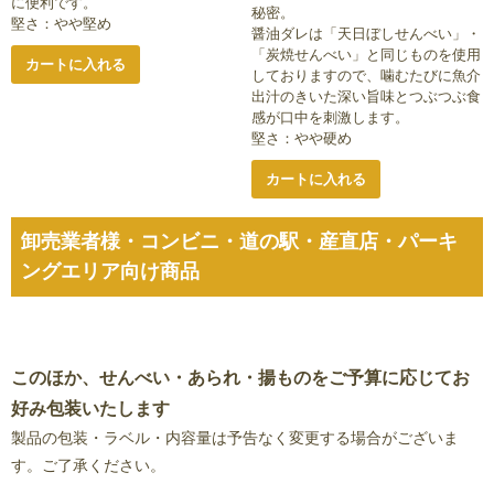
に便利です。
秘密。
堅さ：やや堅め
醤油ダレは「天日ぼしせんべい」・
「炭焼せんべい」と同じものを使用
カートに入れる
しておりますので、噛むたびに魚介
出汁のきいた深い旨味とつぶつぶ食
感が口中を刺激します。
堅さ：やや硬め
カートに入れる
卸売業者様・コンビニ・道の駅・産直店・パーキ
ングエリア向け商品
このほか、せんべい・あられ・揚ものをご予算に応じてお
好み包装いたします
製品の包装・ラベル・内容量は予告なく変更する場合がございま
す。ご了承ください。