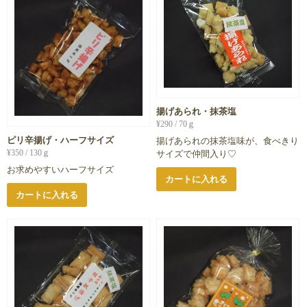
揚げあられ・抹茶塩
¥
290
/ 70ｇ
ピリ辛揚げ・ハーフサイズ
揚げあられの抹茶塩味が、食べきり
¥
350
/ 130ｇ
サイズで仲間入り♡
お求めやすいハーフサイズ
カートに入れる
カートに入れる