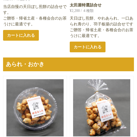
太田屋特選詰合せ
当店自慢の天日ぼし煎餅の詰合せで
¥
2,200
/ ４種類
す。
ご贈答・帰省土産・各種会合のお茶
天日ぼし煎餅、やわあられ、一口あ
うけに最適です。
られ青のり、羽子板揚の詰合せです
ご贈答・帰省土産・各種会合のお茶
カートに入れる
うけに最適です。
カートに入れる
あられ・おかき