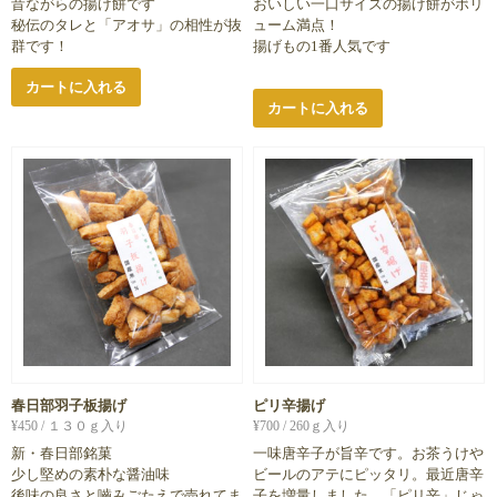
昔ながらの揚げ餅です
おいしい一口サイズの揚げ餅がボリ
秘伝のタレと「アオサ」の相性が抜
ューム満点！
群です！
揚げもの1番人気です
カートに入れる
カートに入れる
春日部羽子板揚げ
ピリ辛揚げ
¥
450
/ １３０ｇ入り
¥
700
/ 260ｇ入り
新・春日部銘菓
一味唐辛子が旨辛です。お茶うけや
少し堅めの素朴な醤油味
ビールのアテにピッタリ。最近唐辛
後味の良さと嚙みごたえで売れてま
子を増量しました。「ピリ辛」じゃ