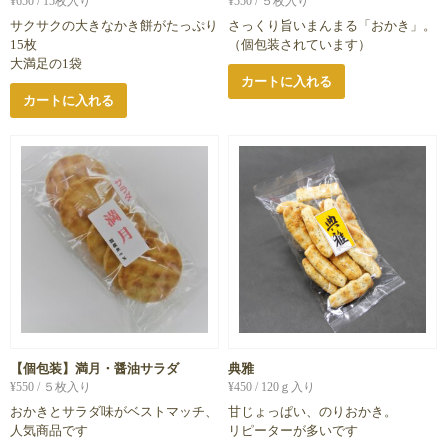
¥
650
/ 15枚入り
¥
550
/ ５枚入り
サクサクの大きなかき餅がたっぷり
さっくり旨いまんまる「おかき」。
15枚
（個包装されています）
大満足の1袋
カートに入れる
カートに入れる
【個包装】満月・醤油サラダ
典雅
¥
550
/ ５枚入り
¥
450
/ 120ｇ入り
おかきとサラダ味がベストマッチ、
甘じょっぱい、のりおかき。
人気商品です
リピーターが多いです