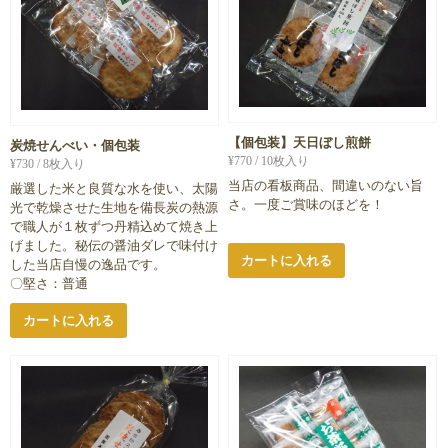
【個包装】天日ぼし煎餅
炭焼せんべい・個包装
¥
770
/ 10枚入り
¥
730
/ 8枚入り
当店の看板商品、間違いのない旨
厳選した米と良質な水を使い、太陽
さ。一度ご賞味のほどを！
光で乾燥させた生地を備長炭の熱源
で職人が１枚ずつ丹精込めて焼き上
げました。秘伝の醤油ダレで味付け
カートに入れる
した当店自慢の逸品です。
〇堅さ：普通
カートに入れる