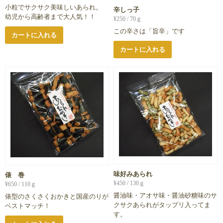
小粒でサクサク美味しいあられ。
辛しっ子
幼児から高齢者まで大人気！！
¥
250
/ 70ｇ
この辛さは「旨辛」です
カートに入れる
カートに入れる
味好みあられ
俵 巻
¥
450
/ 130ｇ
¥
650
/ 110ｇ
醤油味・アオサ味・醤油砂糖味のサ
俵型のさくさくおかきと国産のりが
クサクあられがタップリ入ってま
ベストマッチ！
す。