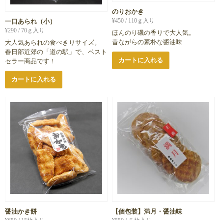
のりおかき
¥
450
/ 110ｇ入り
一口あられ（小）
¥
290
/ 70ｇ入り
ほんのり磯の香りで大人気。
昔ながらの素朴な醬油味
大人気あられの食べきりサイズ。
春日部近郊の「道の駅」で、ベスト
カートに入れる
セラー商品です！
カートに入れる
醤油かき餅
【個包装】満月・醤油味