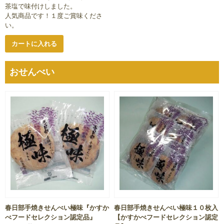
茶塩で味付けしました。
人気商品です！１度ご賞味くださ
い。
カートに入れる
おせんべい
春日部手焼きせんべい極味『かすか
春日部手焼きせんべい極味１０枚入
べフードセレクション認定品』
【かすかべフードセレクション認定