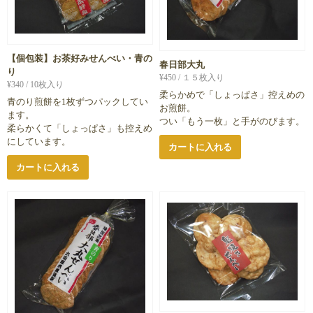
【個包装】お茶好みせんべい・青の
春日部大丸
り
¥
450
/ １５枚入り
¥
340
/ 10枚入り
柔らかめで「しょっぱさ」控えめの
青のり煎餅を1枚ずつパックしてい
お煎餅。
ます。
つい「もう一枚」と手がのびます。
柔らかくて「しょっぱさ」も控えめ
にしています。
カートに入れる
カートに入れる