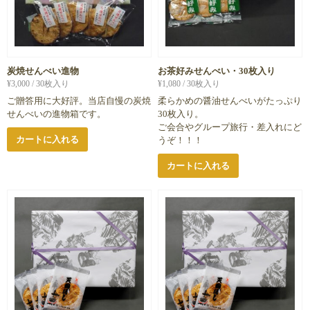
炭焼せんべい進物
お茶好みせんべい・30枚入り
¥
3,000
/ 30枚入り
¥
1,080
/ 30枚入り
ご贈答用に大好評。当店自慢の炭焼
柔らかめの醤油せんべいがたっぷり
せんべいの進物箱です。
30枚入り。
ご会合やグループ旅行・差入れにど
カートに入れる
うぞ！！！
カートに入れる