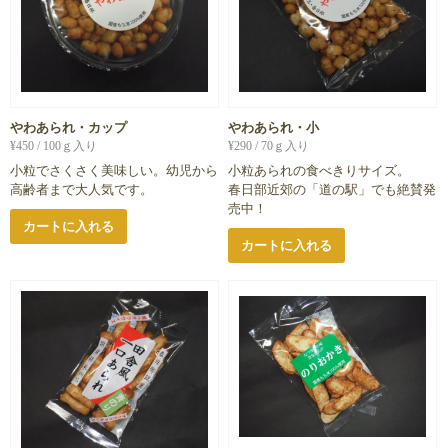
やわあられ・カップ
やわあられ・小
¥
450
/ 100ｇ入り
¥
290
/ 70ｇ入り
小粒でさくさく美味しい。幼児から
小粒あられの食べきりサイズ。
高齢者まで大人気です。
春日部近郊の「道の駅」でも絶賛発
売中！
カートに入れる
カートに入れる