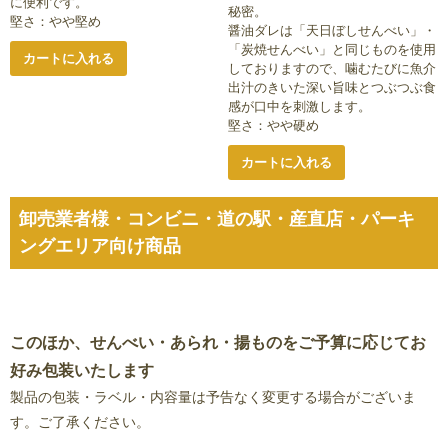
に便利です。
秘密。
堅さ：やや堅め
醤油ダレは「天日ぼしせんべい」・
「炭焼せんべい」と同じものを使用
カートに入れる
しておりますので、噛むたびに魚介
出汁のきいた深い旨味とつぶつぶ食
感が口中を刺激します。
堅さ：やや硬め
カートに入れる
卸売業者様・コンビニ・道の駅・産直店・パーキ
ングエリア向け商品
このほか、せんべい・あられ・揚ものをご予算に応じてお
好み包装いたします
製品の包装・ラベル・内容量は予告なく変更する場合がございま
す。ご了承ください。