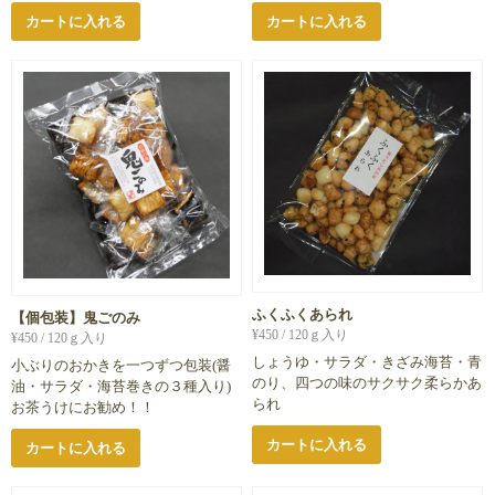
カートに入れる
カートに入れる
ふくふくあられ
【個包装】鬼ごのみ
¥
450
/ 120ｇ入り
¥
450
/ 120ｇ入り
しょうゆ・サラダ・きざみ海苔・青
小ぶりのおかきを一つずつ包装(醤
のり、四つの味のサクサク柔らかあ
油・サラダ・海苔巻きの３種入り)
られ
お茶うけにお勧め！！
カートに入れる
カートに入れる