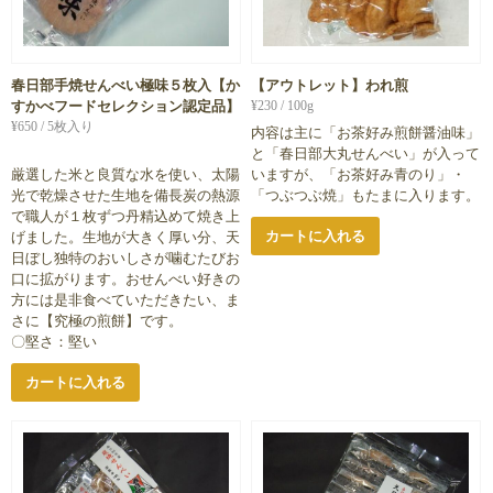
春日部手焼せんべい極味５枚入【か
【アウトレット】われ煎
すかべフードセレクション認定品】
¥
230
/ 100g
¥
650
/ 5枚入り
内容は主に「お茶好み煎餅醤油味」
と「春日部大丸せんべい」が入って
厳選した米と良質な水を使い、太陽
いますが、「お茶好み青のり」・
光で乾燥させた生地を備長炭の熱源
「つぶつぶ焼」もたまに入ります。
で職人が１枚ずつ丹精込めて焼き上
カートに入れる
げました。生地が大きく厚い分、天
日ぼし独特のおいしさが噛むたびお
口に拡がります。おせんべい好きの
方には是非食べていただきたい、ま
さに【究極の煎餅】です。
〇堅さ：堅い
カートに入れる