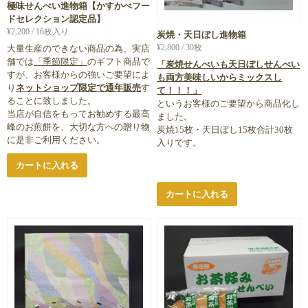
極味せんべい進物箱【かすかべフー
ドセレクション認定品】
¥
2,200
/ 16枚入り
炭焼・天日ぼし進物箱
¥
2,800
/ 30枚
大量生産のできない商品の為、実店
舗では
「季節限定」
のギフト商品で
「炭焼せんべいも天日ぼしせんべい
すが、お客様からの強いご要望によ
も両方美味しいからミックスし
り
ネットショップ限定で通年販売
す
て！！！」
ることに致しました。
というお客様のご要望から商品化し
当店が自信をもってお勧めする最高
ました。
峰のお煎餅を、大切な方への贈り物
炭焼15枚・天日ぼし15枚合計30枚
に是非ご利用ください。
入りです。
カートに入れる
カートに入れる