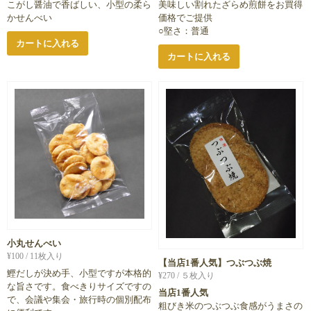
こがし醤油で香ばしい、小型の柔ら
美味しい割れたざらめ煎餅をお買得
かせんべい
価格でご提供
○堅さ：普通
カートに入れる
カートに入れる
小丸せんべい
¥
100
/ 11枚入り
【当店1番人気】つぶつぶ焼
鰹だしが決め手、小型ですが本格的
¥
270
/ ５枚入り
な旨さです。食べきりサイズですの
当店1番人気
で、会議や集会・旅行時の個別配布
粗びき米のつぶつぶ食感がうまさの