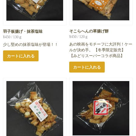
そこらへんの草揚げ餅
羽子板揚げ・抹茶塩味
¥
450
/ 120ｇ
¥
450
/ 130ｇ
あの映画をモチーフに大評判！ケー
少し堅めの抹茶塩味が登場！！
ルが決め手。 【冬季限定販売】
【みどりスーパーコラボ商品】
カートに入れる
カートに入れる