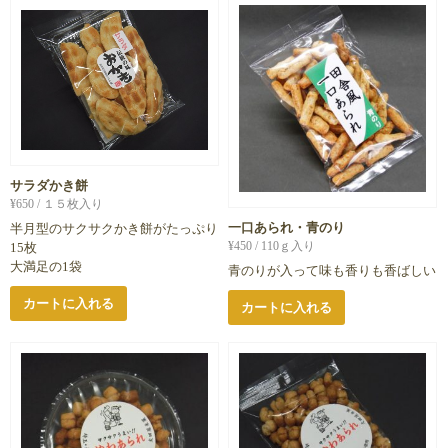
サラダかき餅
¥
650
/ １５枚入り
一口あられ・青のり
半月型のサクサクかき餅がたっぷり
¥
450
/ 110ｇ入り
15枚
大満足の1袋
青のりが入って味も香りも香ばしい
カートに入れる
カートに入れる