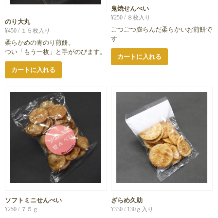
鬼焼せんべい
¥
250
/ ８枚入り
のり大丸
ごつごつ膨らんだ柔らかいお煎餅で
¥
450
/ １５枚入り
す
柔らかめの青のり煎餅。
つい「もう一枚」と手がのびます。
カートに入れる
カートに入れる
ソフトミニせんべい
ざらめ久助
¥
250
/ ７５ｇ
¥
330
/ 130ｇ入り