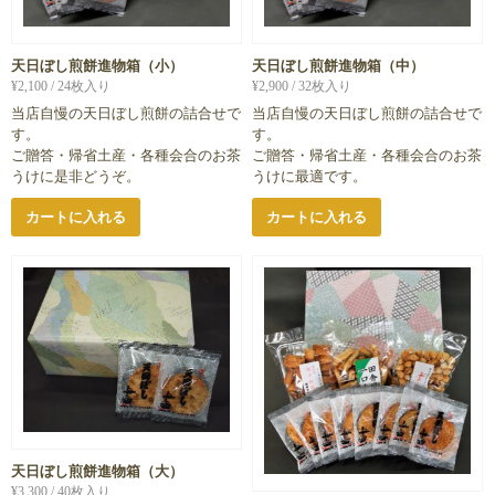
天日ぼし煎餅進物箱（小）
天日ぼし煎餅進物箱（中）
¥
2,100
/ 24枚入り
¥
2,900
/ 32枚入り
当店自慢の天日ぼし煎餅の詰合せで
当店自慢の天日ぼし煎餅の詰合せで
す。
す。
ご贈答・帰省土産・各種会合のお茶
ご贈答・帰省土産・各種会合のお茶
うけに是非どうぞ。
うけに最適です。
カートに入れる
カートに入れる
天日ぼし煎餅進物箱（大）
¥
3,300
/ 40枚入り