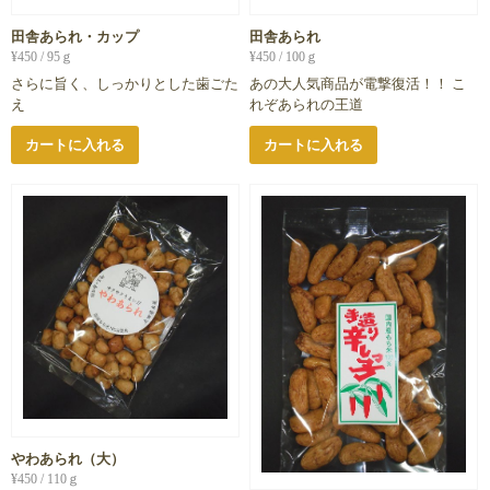
田舎あられ・カップ
田舎あられ
¥
450
/ 95ｇ
¥
450
/ 100ｇ
さらに旨く、しっかりとした歯ごた
あの大人気商品が電撃復活！！ こ
え
れぞあられの王道
カートに入れる
カートに入れる
やわあられ（大）
¥
450
/ 110ｇ