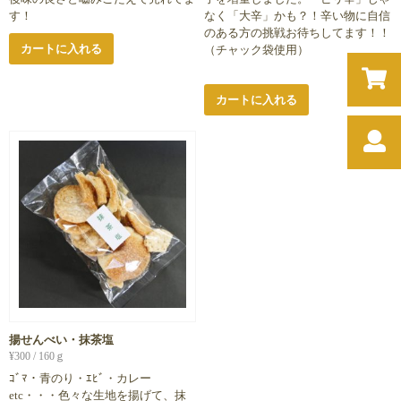
す！
なく「大辛」かも？！辛い物に自信
のある方の挑戦お待ちしてます！！
カートに入れる
（チャック袋使用）
カートに入れる
揚せんべい・抹茶塩
¥
300
/ 160ｇ
ｺﾞﾏ・青のり・ｴﾋﾞ・カレー
etc・・・色々な生地を揚げて、抹