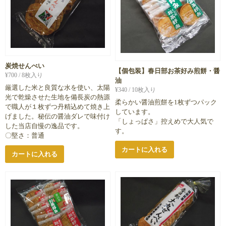
炭焼せんべい
【個包装】春日部お茶好み煎餅・醤
¥
700
/ 8枚入り
油
厳選した米と良質な水を使い、太陽
¥
340
/ 10枚入り
光で乾燥させた生地を備長炭の熱源
柔らかい醤油煎餅を1枚ずつパック
で職人が１枚ずつ丹精込めて焼き上
しています。
げました。秘伝の醤油ダレで味付け
「しょっぱさ」控えめで大人気で
した当店自慢の逸品です。
す。
〇堅さ：普通
カートに入れる
カートに入れる