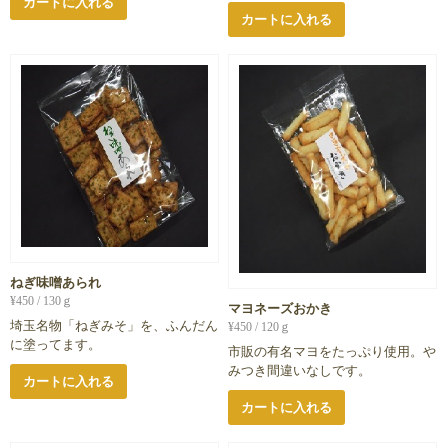
カートに入れる
カートに入れる
ねぎ味噌あられ
¥
450
/ 130ｇ
マヨネーズおかき
埼玉名物「ねぎみそ」を、ふんだん
¥
450
/ 120ｇ
に塗ってます。
市販の有名マヨをたっぷり使用。や
みつき間違いなしです。
カートに入れる
カートに入れる