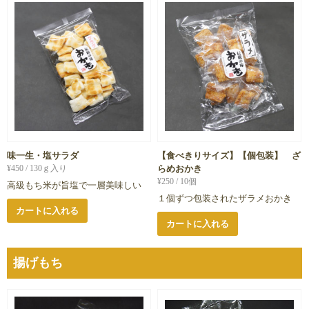
味一生・塩サラダ
【食べきりサイズ】【個包装】 ざ
¥
450
/ 130ｇ入り
らめおかき
¥
250
/ 10個
高級もち米が旨塩で一層美味しい
１個ずつ包装されたザラメおかき
カートに入れる
カートに入れる
揚げもち