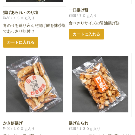
一口揚げ餅
揚げあられ・のり塩
¥
290
/ ７０ｇ入り
¥
450
/ １３０ｇ入り
食べきりサイズの醤油揚げ餅
青のりを練り込んだ揚げ餅を抹茶塩
であっさり味付け
カートに入れる
カートに入れる
かき餅揚げ
揚げあられ
¥
450
/ １００ｇ入り
¥
450
/ １３０ｇ入り