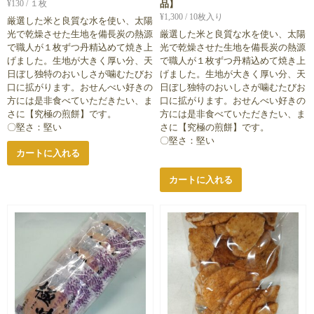
¥
130
/ １枚
品】
¥
1,300
/ 10枚入り
厳選した米と良質な水を使い、太陽
光で乾燥させた生地を備長炭の熱源
厳選した米と良質な水を使い、太陽
で職人が１枚ずつ丹精込めて焼き上
光で乾燥させた生地を備長炭の熱源
げました。生地が大きく厚い分、天
で職人が１枚ずつ丹精込めて焼き上
日ぼし独特のおいしさが噛むたびお
げました。生地が大きく厚い分、天
口に拡がります。おせんべい好きの
日ぼし独特のおいしさが噛むたびお
方には是非食べていただきたい、ま
口に拡がります。おせんべい好きの
さに【究極の煎餅】です。
方には是非食べていただきたい、ま
〇堅さ：堅い
さに【究極の煎餅】です。
〇堅さ：堅い
カートに入れる
カートに入れる