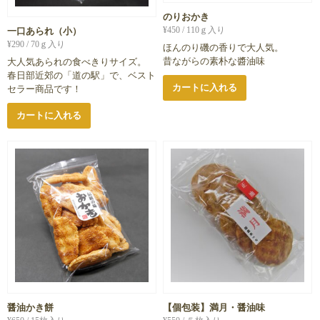
のりおかき
¥
450
/ 110ｇ入り
一口あられ（小）
¥
290
/ 70ｇ入り
ほんのり磯の香りで大人気。
昔ながらの素朴な醬油味
大人気あられの食べきりサイズ。
春日部近郊の「道の駅」で、ベスト
カートに入れる
セラー商品です！
カートに入れる
醤油かき餅
【個包装】満月・醤油味