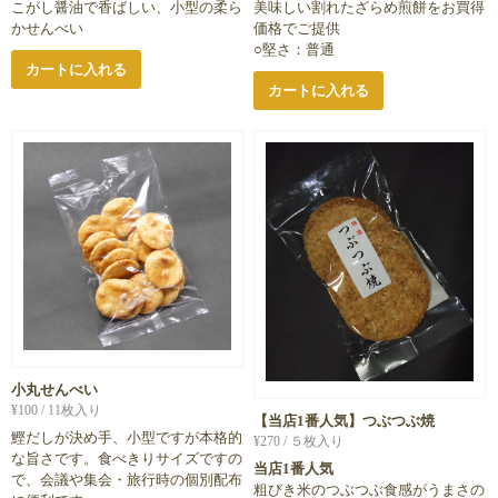
こがし醤油で香ばしい、小型の柔ら
美味しい割れたざらめ煎餅をお買得
かせんべい
価格でご提供
○堅さ：普通
カートに入れる
カートに入れる
小丸せんべい
¥
100
/ 11枚入り
【当店1番人気】つぶつぶ焼
鰹だしが決め手、小型ですが本格的
¥
270
/ ５枚入り
な旨さです。食べきりサイズですの
当店1番人気
で、会議や集会・旅行時の個別配布
粗びき米のつぶつぶ食感がうまさの