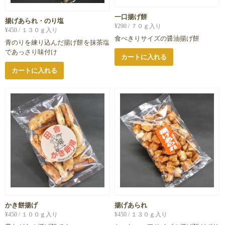
一口揚げ餅
揚げあられ・のり塩
¥
290
/ ７０ｇ入り
¥
450
/ １３０ｇ入り
食べきりサイズの醤油揚げ餅
青のりを練り込んだ揚げ餅を抹茶塩
であっさり味付け
カートに入れる
カートに入れる
かき餅揚げ
揚げあられ
¥
450
/ １００ｇ入り
¥
450
/ １３０ｇ入り