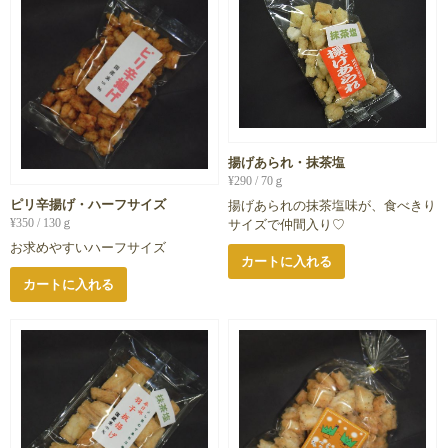
揚げあられ・抹茶塩
¥
290
/ 70ｇ
ピリ辛揚げ・ハーフサイズ
揚げあられの抹茶塩味が、食べきり
¥
350
/ 130ｇ
サイズで仲間入り♡
お求めやすいハーフサイズ
カートに入れる
カートに入れる