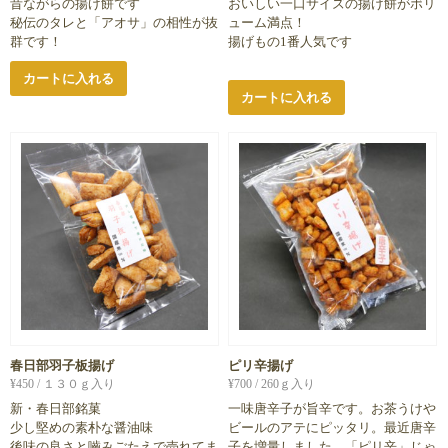
昔ながらの揚げ餅です
おいしい一口サイズの揚げ餅がボリ
秘伝のタレと「アオサ」の相性が抜
ューム満点！
群です！
揚げもの1番人気です
カートに入れる
カートに入れる
春日部羽子板揚げ
ピリ辛揚げ
¥
450
/ １３０ｇ入り
¥
700
/ 260ｇ入り
新・春日部銘菓
一味唐辛子が旨辛です。お茶うけや
少し堅めの素朴な醤油味
ビールのアテにピッタリ。最近唐辛
後味の良さと嚙みごたえで売れてま
子を増量しました。「ピリ辛」じゃ