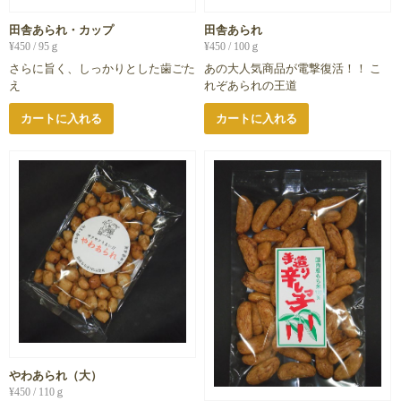
田舎あられ・カップ
田舎あられ
¥
450
/ 95ｇ
¥
450
/ 100ｇ
さらに旨く、しっかりとした歯ごた
あの大人気商品が電撃復活！！ こ
え
れぞあられの王道
カートに入れる
カートに入れる
やわあられ（大）
¥
450
/ 110ｇ