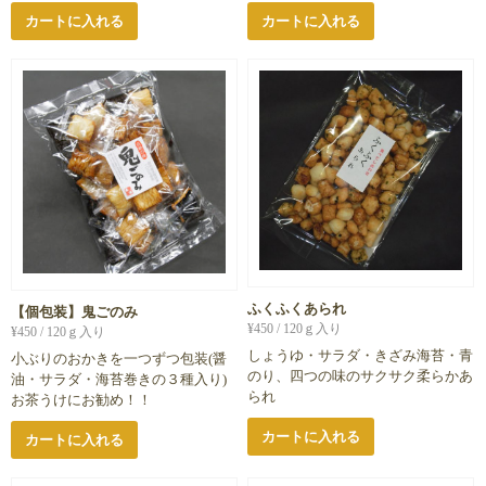
カートに入れる
カートに入れる
ふくふくあられ
【個包装】鬼ごのみ
¥
450
/ 120ｇ入り
¥
450
/ 120ｇ入り
しょうゆ・サラダ・きざみ海苔・青
小ぶりのおかきを一つずつ包装(醤
のり、四つの味のサクサク柔らかあ
油・サラダ・海苔巻きの３種入り)
られ
お茶うけにお勧め！！
カートに入れる
カートに入れる