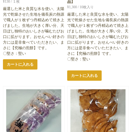
¥
130
/ １枚
品】
¥
1,300
/ 10枚入り
厳選した米と良質な水を使い、太陽
光で乾燥させた生地を備長炭の熱源
厳選した米と良質な水を使い、太陽
で職人が１枚ずつ丹精込めて焼き上
光で乾燥させた生地を備長炭の熱源
げました。生地が大きく厚い分、天
で職人が１枚ずつ丹精込めて焼き上
日ぼし独特のおいしさが噛むたびお
げました。生地が大きく厚い分、天
口に拡がります。おせんべい好きの
日ぼし独特のおいしさが噛むたびお
方には是非食べていただきたい、ま
口に拡がります。おせんべい好きの
さに【究極の煎餅】です。
方には是非食べていただきたい、ま
〇堅さ：堅い
さに【究極の煎餅】です。
〇堅さ：堅い
カートに入れる
カートに入れる