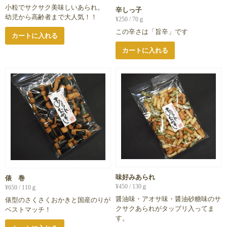
小粒でサクサク美味しいあられ。
辛しっ子
幼児から高齢者まで大人気！！
¥
250
/ 70ｇ
この辛さは「旨辛」です
カートに入れる
カートに入れる
味好みあられ
俵 巻
¥
450
/ 130ｇ
¥
650
/ 110ｇ
醤油味・アオサ味・醤油砂糖味のサ
俵型のさくさくおかきと国産のりが
クサクあられがタップリ入ってま
ベストマッチ！
す。