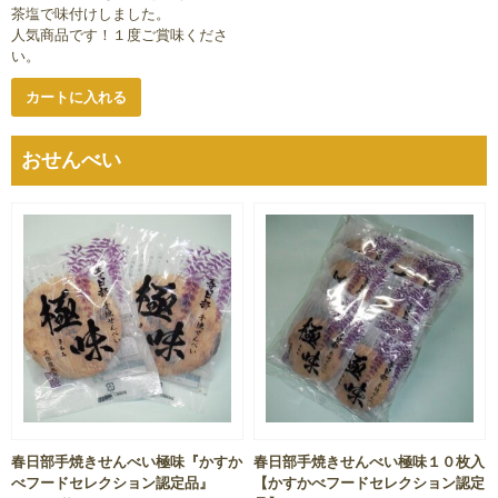
茶塩で味付けしました。
人気商品です！１度ご賞味くださ
い。
カートに入れる
おせんべい
春日部手焼きせんべい極味『かすか
春日部手焼きせんべい極味１０枚入
べフードセレクション認定品』
【かすかべフードセレクション認定