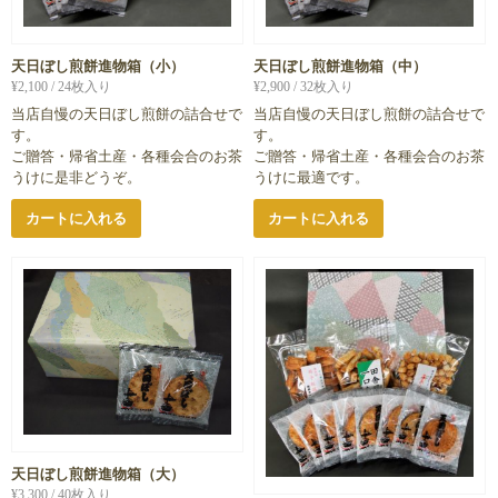
天日ぼし煎餅進物箱（小）
天日ぼし煎餅進物箱（中）
¥
2,100
/ 24枚入り
¥
2,900
/ 32枚入り
当店自慢の天日ぼし煎餅の詰合せで
当店自慢の天日ぼし煎餅の詰合せで
す。
す。
ご贈答・帰省土産・各種会合のお茶
ご贈答・帰省土産・各種会合のお茶
うけに是非どうぞ。
うけに最適です。
カートに入れる
カートに入れる
天日ぼし煎餅進物箱（大）
¥
3,300
/ 40枚入り