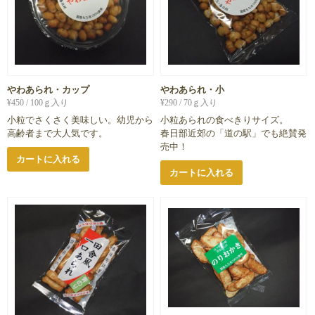
やわあられ・カップ
やわあられ・小
¥
450
/ 100ｇ入り
¥
290
/ 70ｇ入り
小粒でさくさく美味しい。幼児から
小粒あられの食べきりサイズ。
高齢者まで大人気です。
春日部近郊の「道の駅」でも絶賛発
売中！
カートに入れる
カートに入れる