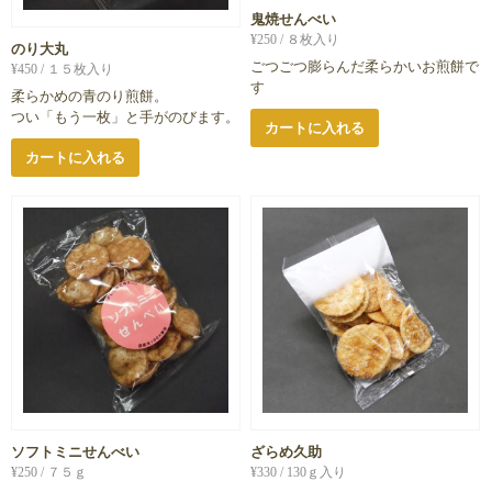
鬼焼せんべい
¥
250
/ ８枚入り
のり大丸
ごつごつ膨らんだ柔らかいお煎餅で
¥
450
/ １５枚入り
す
柔らかめの青のり煎餅。
つい「もう一枚」と手がのびます。
カートに入れる
カートに入れる
ソフトミニせんべい
ざらめ久助
¥
250
/ ７５ｇ
¥
330
/ 130ｇ入り