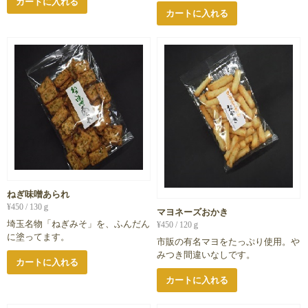
カートに入れる
カートに入れる
ねぎ味噌あられ
¥
450
/ 130ｇ
マヨネーズおかき
埼玉名物「ねぎみそ」を、ふんだん
¥
450
/ 120ｇ
に塗ってます。
市販の有名マヨをたっぷり使用。や
みつき間違いなしです。
カートに入れる
カートに入れる