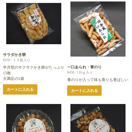
サラダかき餅
¥
650
/ １５枚入り
一口あられ・青のり
半月型のサクサクかき餅がたっぷり
¥
450
/ 110ｇ入り
15枚
大満足の1袋
青のりが入って味も香りも香ばしい
カートに入れる
カートに入れる