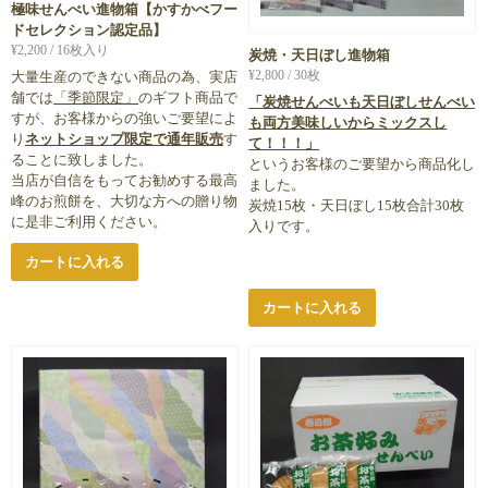
極味せんべい進物箱【かすかべフー
ドセレクション認定品】
¥
2,200
/ 16枚入り
炭焼・天日ぼし進物箱
¥
2,800
/ 30枚
大量生産のできない商品の為、実店
舗では
「季節限定」
のギフト商品で
「炭焼せんべいも天日ぼしせんべい
すが、お客様からの強いご要望によ
も両方美味しいからミックスし
り
ネットショップ限定で通年販売
す
て！！！」
ることに致しました。
というお客様のご要望から商品化し
当店が自信をもってお勧めする最高
ました。
峰のお煎餅を、大切な方への贈り物
炭焼15枚・天日ぼし15枚合計30枚
に是非ご利用ください。
入りです。
カートに入れる
カートに入れる