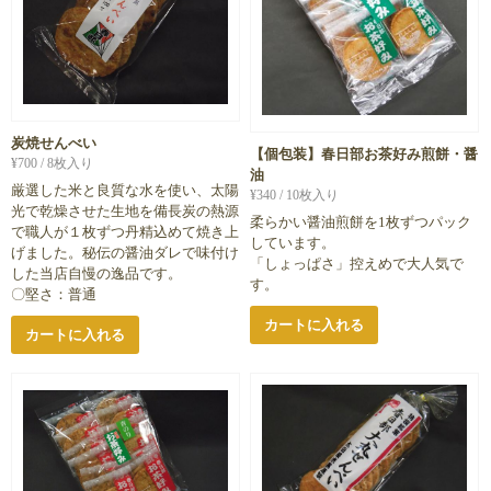
炭焼せんべい
【個包装】春日部お茶好み煎餅・醤
¥
700
/ 8枚入り
油
厳選した米と良質な水を使い、太陽
¥
340
/ 10枚入り
光で乾燥させた生地を備長炭の熱源
柔らかい醤油煎餅を1枚ずつパック
で職人が１枚ずつ丹精込めて焼き上
しています。
げました。秘伝の醤油ダレで味付け
「しょっぱさ」控えめで大人気で
した当店自慢の逸品です。
す。
〇堅さ：普通
カートに入れる
カートに入れる