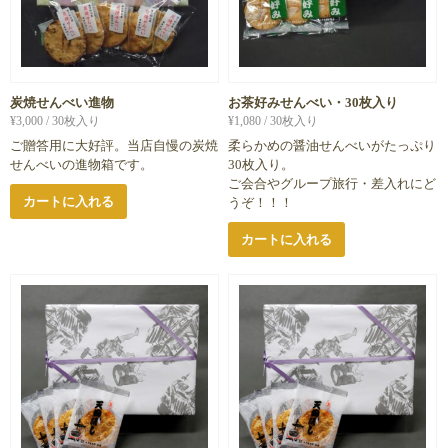
炭焼せんべい進物
お茶好みせんべい・30枚入り
¥
3,000
/ 30枚入り
¥
1,080
/ 30枚入り
ご贈答用に大好評。当店自慢の炭焼
柔らかめの醤油せんべいがたっぷり
せんべいの進物箱です。
30枚入り。
ご会合やグループ旅行・差入れにど
カートに入れる
うぞ！！！
カートに入れる