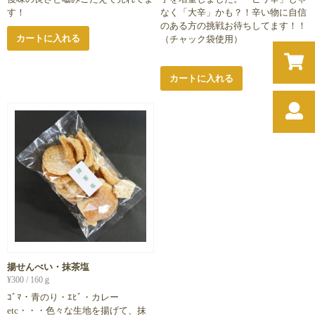
す！
なく「大辛」かも？！辛い物に自信
のある方の挑戦お待ちしてます！！
カートに入れる
（チャック袋使用）
カートに入れる
揚せんべい・抹茶塩
¥
300
/ 160ｇ
ｺﾞﾏ・青のり・ｴﾋﾞ・カレー
etc・・・色々な生地を揚げて、抹