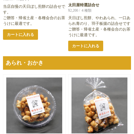
太田屋特選詰合せ
当店自慢の天日ぼし煎餅の詰合せで
¥
2,200
/ ４種類
す。
ご贈答・帰省土産・各種会合のお茶
天日ぼし煎餅、やわあられ、一口あ
うけに最適です。
られ青のり、羽子板揚の詰合せです
ご贈答・帰省土産・各種会合のお茶
カートに入れる
うけに最適です。
カートに入れる
あられ・おかき