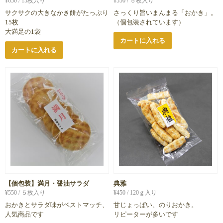
¥
650
/ 15枚入り
¥
550
/ ５枚入り
サクサクの大きなかき餅がたっぷり
さっくり旨いまんまる「おかき」。
15枚
（個包装されています）
大満足の1袋
カートに入れる
カートに入れる
【個包装】満月・醤油サラダ
典雅
¥
550
/ ５枚入り
¥
450
/ 120ｇ入り
おかきとサラダ味がベストマッチ、
甘じょっぱい、のりおかき。
人気商品です
リピーターが多いです