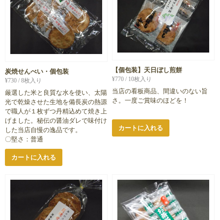
【個包装】天日ぼし煎餅
炭焼せんべい・個包装
¥
770
/ 10枚入り
¥
730
/ 8枚入り
当店の看板商品、間違いのない旨
厳選した米と良質な水を使い、太陽
さ。一度ご賞味のほどを！
光で乾燥させた生地を備長炭の熱源
で職人が１枚ずつ丹精込めて焼き上
げました。秘伝の醤油ダレで味付け
カートに入れる
した当店自慢の逸品です。
〇堅さ：普通
カートに入れる