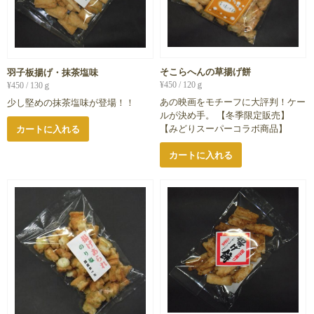
そこらへんの草揚げ餅
羽子板揚げ・抹茶塩味
¥
450
/ 120ｇ
¥
450
/ 130ｇ
あの映画をモチーフに大評判！ケー
少し堅めの抹茶塩味が登場！！
ルが決め手。 【冬季限定販売】
【みどりスーパーコラボ商品】
カートに入れる
カートに入れる