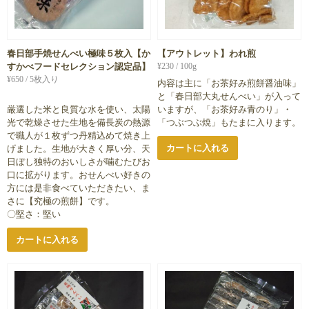
春日部手焼せんべい極味５枚入【か
【アウトレット】われ煎
すかべフードセレクション認定品】
¥
230
/ 100g
¥
650
/ 5枚入り
内容は主に「お茶好み煎餅醤油味」
と「春日部大丸せんべい」が入って
厳選した米と良質な水を使い、太陽
いますが、「お茶好み青のり」・
光で乾燥させた生地を備長炭の熱源
「つぶつぶ焼」もたまに入ります。
で職人が１枚ずつ丹精込めて焼き上
カートに入れる
げました。生地が大きく厚い分、天
日ぼし独特のおいしさが噛むたびお
口に拡がります。おせんべい好きの
方には是非食べていただきたい、ま
さに【究極の煎餅】です。
〇堅さ：堅い
カートに入れる