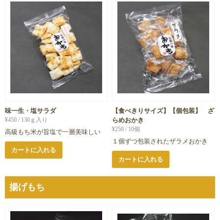
味一生・塩サラダ
【食べきりサイズ】【個包装】 ざ
¥
450
/ 130ｇ入り
らめおかき
¥
250
/ 10個
高級もち米が旨塩で一層美味しい
１個ずつ包装されたザラメおかき
カートに入れる
カートに入れる
揚げもち