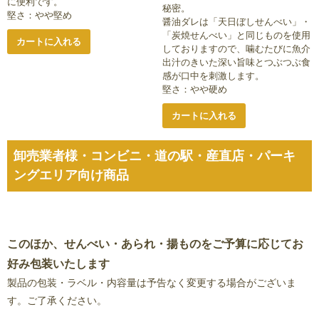
に便利です。
秘密。
堅さ：やや堅め
醤油ダレは「天日ぼしせんべい」・
「炭焼せんべい」と同じものを使用
カートに入れる
しておりますので、噛むたびに魚介
出汁のきいた深い旨味とつぶつぶ食
感が口中を刺激します。
堅さ：やや硬め
カートに入れる
卸売業者様・コンビニ・道の駅・産直店・パーキ
ングエリア向け商品
このほか、せんべい・あられ・揚ものをご予算に応じてお
好み包装いたします
製品の包装・ラベル・内容量は予告なく変更する場合がございま
す。ご了承ください。