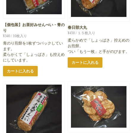
【個包装】お茶好みせんべい・青の
春日部大丸
り
¥
450
/ １５枚入り
¥
340
/ 10枚入り
柔らかめで「しょっぱさ」控えめの
青のり煎餅を1枚ずつパックしてい
お煎餅。
ます。
つい「もう一枚」と手がのびます。
柔らかくて「しょっぱさ」も控えめ
にしています。
カートに入れる
カートに入れる