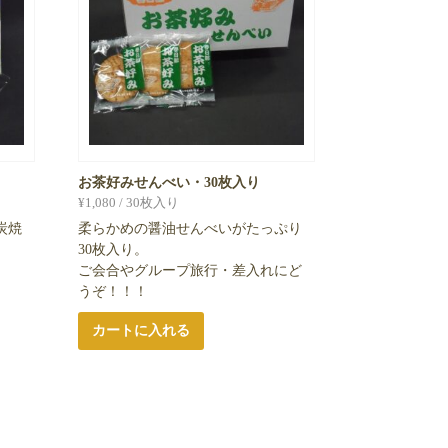
お茶好みせんべい・30枚入り
¥
1,080
/ 30枚入り
炭焼
柔らかめの醤油せんべいがたっぷり
30枚入り。
ご会合やグループ旅行・差入れにど
うぞ！！！
カートに入れる