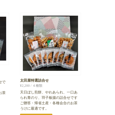
太田屋特選詰合せ
せで
¥
2,200
/ ４種類
天日ぼし煎餅、やわあられ、一口あ
お茶
られ青のり、羽子板揚の詰合せです
ご贈答・帰省土産・各種会合のお茶
うけに最適です。