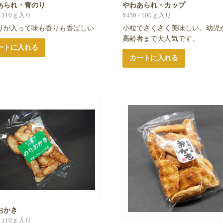
あられ・青のり
やわあられ・カップ
/ 110ｇ入り
¥
450
/ 100ｇ入り
りが入って味も香りも香ばしい
小粒でさくさく美味しい。幼児
高齢者まで大人気です。
ートに入れる
カートに入れる
おかき
/ 110ｇ入り