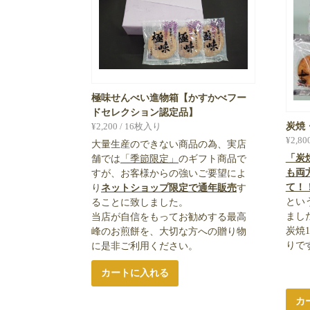
極味せんべい進物箱【かすかべフー
ドセレクション認定品】
¥
2,200
/ 16枚入り
炭焼
¥
2,80
大量生産のできない商品の為、実店
「炭
舗では
「季節限定」
のギフト商品で
も両
すが、お客様からの強いご要望によ
て！
り
ネットショップ限定で通年販売
す
とい
ることに致しました。
まし
当店が自信をもってお勧めする最高
炭焼
峰のお煎餅を、大切な方への贈り物
りで
に是非ご利用ください。
カートに入れる
カ