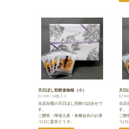
天日ぼし煎餅進物箱（小）
天日
¥
2,100
/ 24枚入り
¥
2,90
当店自慢の天日ぼし煎餅の詰合せで
当店
す。
す。
ご贈答・帰省土産・各種会合のお茶
ご贈
うけに是非どうぞ。
うけ