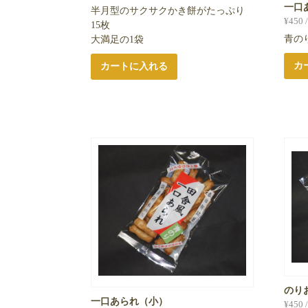
一口
半月型のサクサクかき餅がたっぷり
¥
450
15枚
青の
大満足の1袋
カ
カートに入れる
のり
一口あられ（小）
¥
450