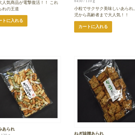
¥
450
/ 110ｇ
大人気商品が電撃復活！！ これ
小粒でサクサク美味しいあられ。
られの王道
児から高齢者まで大人気！！
ートに入れる
カートに入れる
みあられ
ねぎ味噌あられ