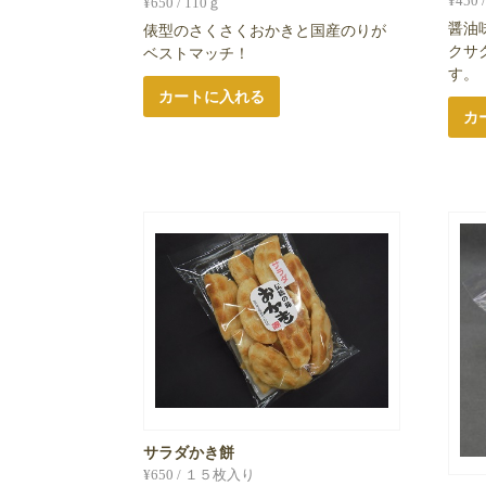
¥
450
¥
650
/ 110ｇ
醤油
俵型のさくさくおかきと国産のりが
クサ
ベストマッチ！
す。
カートに入れる
カ
サラダかき餅
¥
650
/ １５枚入り