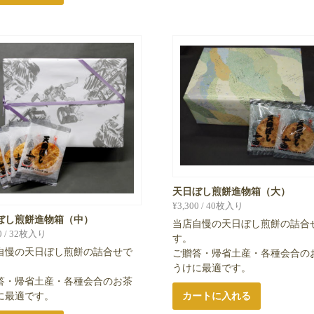
天日ぼし煎餅進物箱（大）
¥
3,300
/ 40枚入り
ぼし煎餅進物箱（中）
当店自慢の天日ぼし煎餅の詰合
0
/ 32枚入り
す。
自慢の天日ぼし煎餅の詰合せで
ご贈答・帰省土産・各種会合の
うけに最適です。
答・帰省土産・各種会合のお茶
カートに入れる
に最適です。