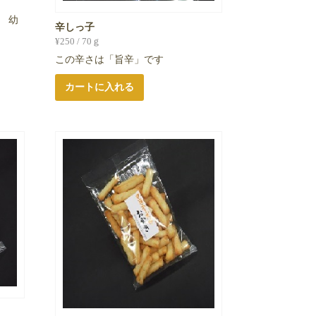
 幼
辛しっ子
¥
250
/ 70ｇ
この辛さは「旨辛」です
カートに入れる