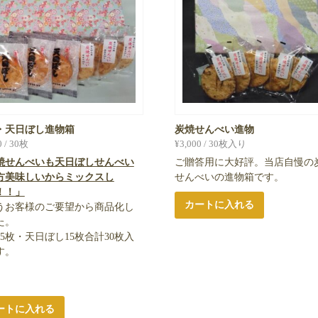
・天日ぼし進物箱
炭焼せんべい進物
0
/ 30枚
¥
3,000
/ 30枚入り
焼せんべいも天日ぼしせんべい
ご贈答用に大好評。当店自慢の
方美味しいからミックスし
せんべいの進物箱です。
！！」
カートに入れる
うお客様のご要望から商品化し
た。
15枚・天日ぼし15枚合計30枚入
す。
ートに入れる