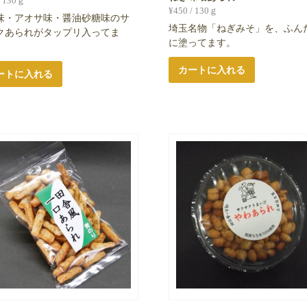
/ 130ｇ
¥
450
/ 130ｇ
味・アオサ味・醤油砂糖味のサ
埼玉名物「ねぎみそ」を、ふん
クあられがタップリ入ってま
に塗ってます。
カートに入れる
ートに入れる