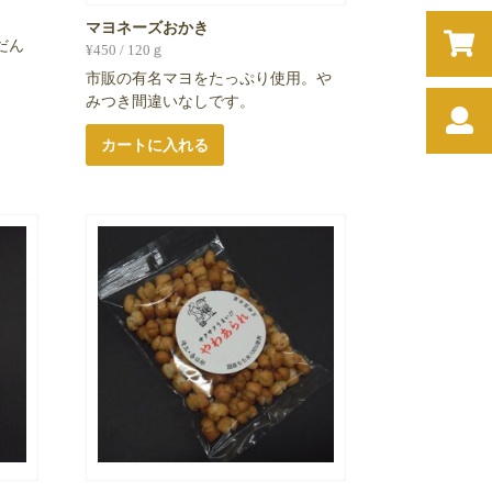
マヨネーズおかき
だん
¥
450
/ 120ｇ
市販の有名マヨをたっぷり使用。や
みつき間違いなしです。
カートに入れる