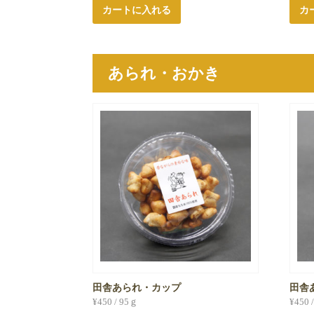
カートに入れる
カ
あられ・おかき
田舎あられ・カップ
田舎
¥
450
/ 95ｇ
¥
450