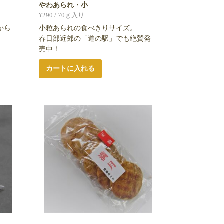
やわあられ・小
¥
290
/ 70ｇ入り
から
小粒あられの食べきりサイズ。
春日部近郊の「道の駅」でも絶賛発
売中！
カートに入れる