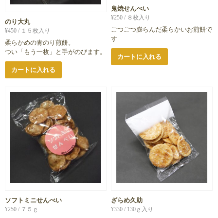
鬼焼せんべい
¥
250
/ ８枚入り
のり大丸
ごつごつ膨らんだ柔らかいお煎餅で
¥
450
/ １５枚入り
す
柔らかめの青のり煎餅。
つい「もう一枚」と手がのびます。
カートに入れる
カートに入れる
ソフトミニせんべい
ざらめ久助
¥
250
/ ７５ｇ
¥
330
/ 130ｇ入り