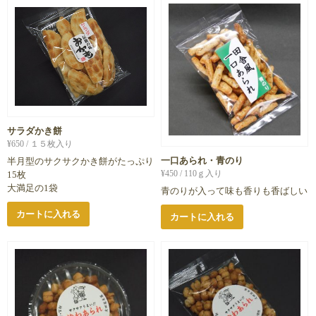
サラダかき餅
¥
650
/ １５枚入り
一口あられ・青のり
半月型のサクサクかき餅がたっぷり
¥
450
/ 110ｇ入り
15枚
大満足の1袋
青のりが入って味も香りも香ばしい
カートに入れる
カートに入れる