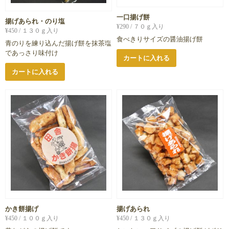
一口揚げ餅
揚げあられ・のり塩
¥
290
/ ７０ｇ入り
¥
450
/ １３０ｇ入り
食べきりサイズの醤油揚げ餅
青のりを練り込んだ揚げ餅を抹茶塩
であっさり味付け
カートに入れる
カートに入れる
かき餅揚げ
揚げあられ
¥
450
/ １００ｇ入り
¥
450
/ １３０ｇ入り