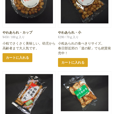
やわあられ・カップ
やわあられ・小
¥
450
/ 100ｇ入り
¥
290
/ 70ｇ入り
小粒でさくさく美味しい。幼児から
小粒あられの食べきりサイズ。
高齢者まで大人気です。
春日部近郊の「道の駅」でも絶賛発
売中！
カートに入れる
カートに入れる