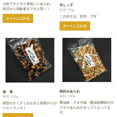
小粒でサクサク美味しいあられ。
辛しっ子
幼児から高齢者まで大人気！！
¥
250
/ 70ｇ
この辛さは「旨辛」です
カートに入れる
カートに入れる
味好みあられ
俵 巻
¥
450
/ 130ｇ
¥
650
/ 110ｇ
醤油味・アオサ味・醤油砂糖味のサ
俵型のさくさくおかきと国産のりが
クサクあられがタップリ入ってま
ベストマッチ！
す。