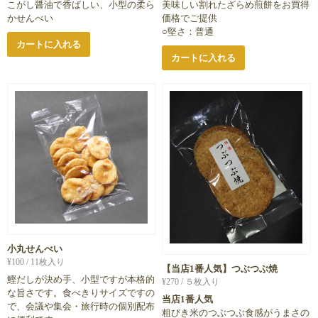
こがし醤油で香ばしい、小型の柔ら
美味しい割れたざらめ煎餅をお買得
かせんべい
価格でご提供
○堅さ：普通
カートに入れる
カートに入れる
小丸せんべい
¥
100
/ 11枚入り
【当店1番人気】つぶつぶ焼
鰹だしが決め手、小型ですが本格的
¥
270
/ ５枚入り
な旨さです。食べきりサイズですの
当店1番人気
で、会議や集会・旅行時の個別配布
粗びき米のつぶつぶ食感がうまさの