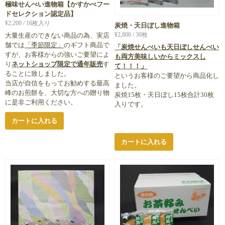
極味せんべい進物箱【かすかべフー
ドセレクション認定品】
¥
2,200
/ 16枚入り
炭焼・天日ぼし進物箱
¥
2,800
/ 30枚
大量生産のできない商品の為、実店
舗では
「季節限定」
のギフト商品で
「炭焼せんべいも天日ぼしせんべい
すが、お客様からの強いご要望によ
も両方美味しいからミックスし
り
ネットショップ限定で通年販売
す
て！！！」
ることに致しました。
というお客様のご要望から商品化し
当店が自信をもってお勧めする最高
ました。
峰のお煎餅を、大切な方への贈り物
炭焼15枚・天日ぼし15枚合計30枚
に是非ご利用ください。
入りです。
カートに入れる
カートに入れる