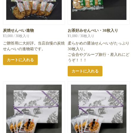
炭焼せんべい進物
お茶好みせんべい・30枚入り
¥
3,000
/ 30枚入り
¥
1,080
/ 30枚入り
ご贈答用に大好評。当店自慢の炭焼
柔らかめの醤油せんべいがたっぷり
せんべいの進物箱です。
30枚入り。
ご会合やグループ旅行・差入れにど
カートに入れる
うぞ！！！
カートに入れる