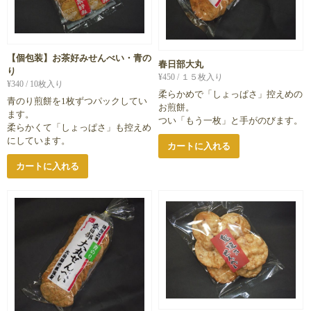
【個包装】お茶好みせんべい・青の
春日部大丸
り
¥
450
/ １５枚入り
¥
340
/ 10枚入り
柔らかめで「しょっぱさ」控えめの
青のり煎餅を1枚ずつパックしてい
お煎餅。
ます。
つい「もう一枚」と手がのびます。
柔らかくて「しょっぱさ」も控えめ
にしています。
カートに入れる
カートに入れる