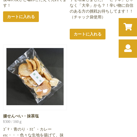
す！
なく「大辛」かも？！辛い物に自信
のある方の挑戦お待ちしてます！！
カートに入れる
（チャック袋使用）
カートに入れる
揚せんべい・抹茶塩
¥
300
/ 160ｇ
ｺﾞﾏ・青のり・ｴﾋﾞ・カレー
etc・・・色々な生地を揚げて、抹