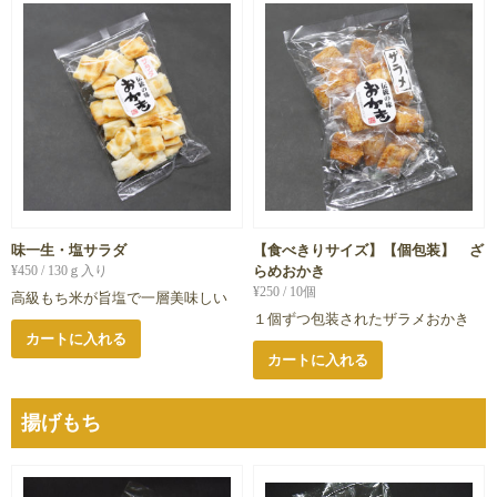
味一生・塩サラダ
【食べきりサイズ】【個包装】 ざ
¥
450
/ 130ｇ入り
らめおかき
¥
250
/ 10個
高級もち米が旨塩で一層美味しい
１個ずつ包装されたザラメおかき
カートに入れる
カートに入れる
揚げもち