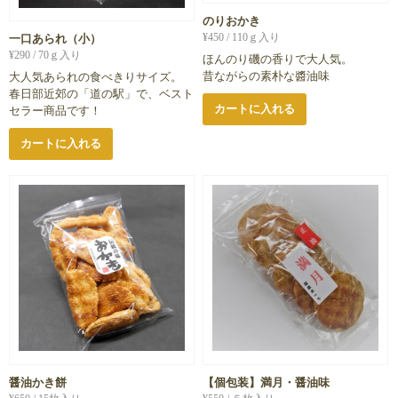
のりおかき
¥
450
/ 110ｇ入り
一口あられ（小）
¥
290
/ 70ｇ入り
ほんのり磯の香りで大人気。
昔ながらの素朴な醬油味
大人気あられの食べきりサイズ。
春日部近郊の「道の駅」で、ベスト
カートに入れる
セラー商品です！
カートに入れる
醤油かき餅
【個包装】満月・醤油味