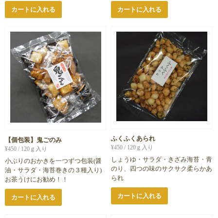
カートに入れる
カートに入れる
ふくふくあられ
【個包装】鬼ごのみ
¥
450
/ 120ｇ入り
¥
450
/ 120ｇ入り
しょうゆ・サラダ・きざみ海苔・青
小ぶりのおかきを一つずつ包装(醤
のり、四つの味のサクサク柔らかあ
油・サラダ・海苔巻きの３種入り)
られ
お茶うけにお勧め！！
カートに入れる
カートに入れる