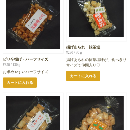
揚げあられ・抹茶塩
¥
290
/ 70ｇ
ピリ辛揚げ・ハーフサイズ
揚げあられの抹茶塩味が、食べきり
¥
350
/ 130ｇ
サイズで仲間入り♡
お求めやすいハーフサイズ
カートに入れる
カートに入れる