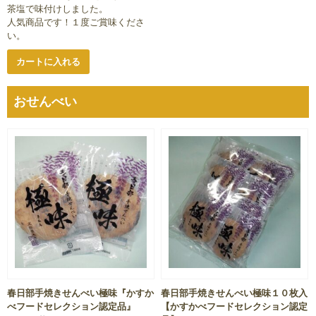
茶塩で味付けしました。
人気商品です！１度ご賞味くださ
い。
カートに入れる
おせんべい
春日部手焼きせんべい極味『かすか
春日部手焼きせんべい極味１０枚入
べフードセレクション認定品』
【かすかべフードセレクション認定