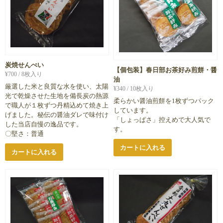
炭焼せんべい
【個包装】春日部お茶好み煎餅・醤
¥
700
/ 8枚入り
油
厳選した米と良質な水を使い、太陽
¥
340
/ 10枚入り
光で乾燥させた生地を備長炭の熱源
柔らかい醤油煎餅を1枚ずつパック
で職人が１枚ずつ丹精込めて焼き上
しています。
げました。秘伝の醤油ダレで味付け
「しょっぱさ」控えめで大人気で
した当店自慢の逸品です。
す。
〇堅さ：普通
カートに入れる
カートに入れる