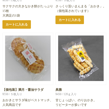
¥
650
/ 15枚入り
¥
550
/ ５枚入り
サクサクの大きなかき餅がたっぷり
さっくり旨いまんまる「おかき」。
15枚
（個包装されています）
大満足の1袋
カートに入れる
カートに入れる
【個包装】満月・醤油サラダ
典雅
¥
550
/ ５枚入り
¥
450
/ 120ｇ入り
おかきとサラダ味がベストマッチ、
甘じょっぱい、のりおかき。
人気商品です
リピーターが多いです