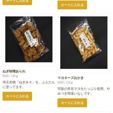
カートに入れる
カートに入れる
ねぎ味噌あられ
¥
450
/ 130ｇ
マヨネーズおかき
埼玉名物「ねぎみそ」を、ふんだん
¥
450
/ 120ｇ
に塗ってます。
市販の有名マヨをたっぷり使用。や
みつき間違いなしです。
カートに入れる
カートに入れる