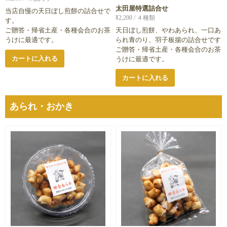
太田屋特選詰合せ
当店自慢の天日ぼし煎餅の詰合せで
¥
2,200
/ ４種類
す。
ご贈答・帰省土産・各種会合のお茶
天日ぼし煎餅、やわあられ、一口あ
うけに最適です。
られ青のり、羽子板揚の詰合せです
ご贈答・帰省土産・各種会合のお茶
カートに入れる
うけに最適です。
カートに入れる
あられ・おかき