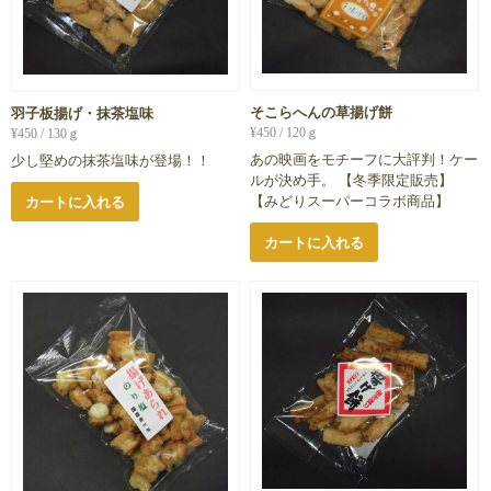
そこらへんの草揚げ餅
羽子板揚げ・抹茶塩味
¥
450
/ 120ｇ
¥
450
/ 130ｇ
あの映画をモチーフに大評判！ケー
少し堅めの抹茶塩味が登場！！
ルが決め手。 【冬季限定販売】
【みどりスーパーコラボ商品】
カートに入れる
カートに入れる