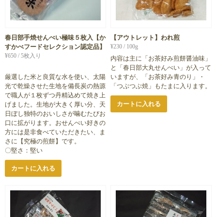
春日部手焼せんべい極味５枚入【か
【アウトレット】われ煎
すかべフードセレクション認定品】
¥
230
/ 100g
¥
650
/ 5枚入り
内容は主に「お茶好み煎餅醤油味」
と「春日部大丸せんべい」が入って
厳選した米と良質な水を使い、太陽
いますが、「お茶好み青のり」・
光で乾燥させた生地を備長炭の熱源
「つぶつぶ焼」もたまに入ります。
で職人が１枚ずつ丹精込めて焼き上
カートに入れる
げました。生地が大きく厚い分、天
日ぼし独特のおいしさが噛むたびお
口に拡がります。おせんべい好きの
方には是非食べていただきたい、ま
さに【究極の煎餅】です。
〇堅さ：堅い
カートに入れる