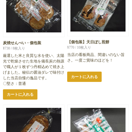
【個包装】天日ぼし煎餅
炭焼せんべい・個包装
¥
770
/ 10枚入り
¥
730
/ 8枚入り
当店の看板商品、間違いのない旨
厳選した米と良質な水を使い、太陽
さ。一度ご賞味のほどを！
光で乾燥させた生地を備長炭の熱源
で職人が１枚ずつ丹精込めて焼き上
げました。秘伝の醤油ダレで味付け
カートに入れる
した当店自慢の逸品です。
〇堅さ：普通
カートに入れる