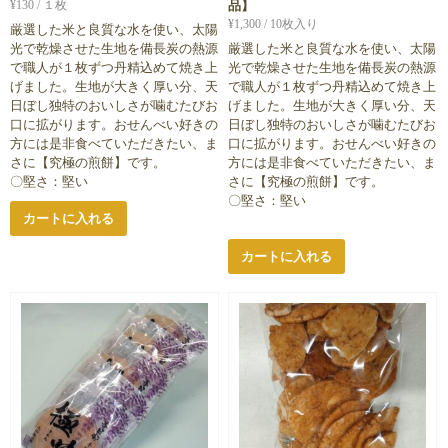
¥
130
/ １枚
品】
¥
1,300
/ 10枚入り
厳選した米と良質な水を使い、太陽
光で乾燥させた生地を備長炭の熱源
厳選した米と良質な水を使い、太陽
で職人が１枚ずつ丹精込めて焼き上
光で乾燥させた生地を備長炭の熱源
げました。生地が大きく厚い分、天
で職人が１枚ずつ丹精込めて焼き上
日ぼし独特のおいしさが噛むたびお
げました。生地が大きく厚い分、天
口に拡がります。おせんべい好きの
日ぼし独特のおいしさが噛むたびお
方には是非食べていただきたい、ま
口に拡がります。おせんべい好きの
さに【究極の煎餅】です。
方には是非食べていただきたい、ま
〇堅さ：堅い
さに【究極の煎餅】です。
〇堅さ：堅い
カートに入れる
カートに入れる