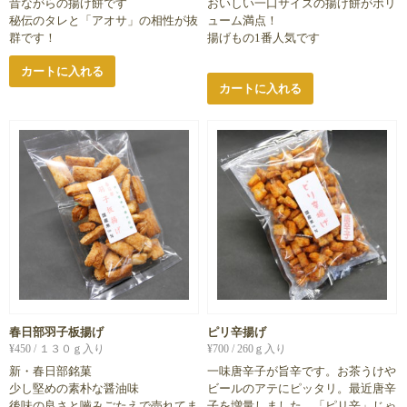
昔ながらの揚げ餅です
おいしい一口サイズの揚げ餅がボリ
秘伝のタレと「アオサ」の相性が抜
ューム満点！
群です！
揚げもの1番人気です
カートに入れる
カートに入れる
春日部羽子板揚げ
ピリ辛揚げ
¥
450
/ １３０ｇ入り
¥
700
/ 260ｇ入り
新・春日部銘菓
一味唐辛子が旨辛です。お茶うけや
少し堅めの素朴な醤油味
ビールのアテにピッタリ。最近唐辛
後味の良さと嚙みごたえで売れてま
子を増量しました。「ピリ辛」じゃ