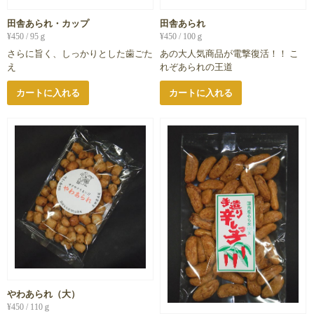
田舎あられ・カップ
田舎あられ
¥
450
/ 95ｇ
¥
450
/ 100ｇ
さらに旨く、しっかりとした歯ごた
あの大人気商品が電撃復活！！ こ
え
れぞあられの王道
カートに入れる
カートに入れる
やわあられ（大）
¥
450
/ 110ｇ