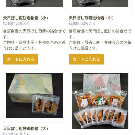
天日ぼし煎餅進物箱（小）
天日ぼし煎餅進物箱（中）
¥
2,100
/ 24枚入り
¥
2,900
/ 32枚入り
当店自慢の天日ぼし煎餅の詰合せで
当店自慢の天日ぼし煎餅の詰合せで
す。
す。
ご贈答・帰省土産・各種会合のお茶
ご贈答・帰省土産・各種会合のお茶
うけに是非どうぞ。
うけに最適です。
カートに入れる
カートに入れる
天日ぼし煎餅進物箱（大）
¥
3,300
/ 40枚入り