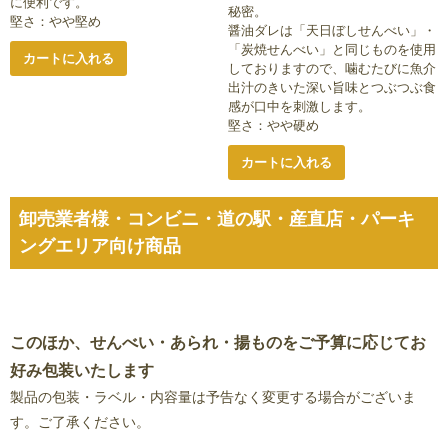
に便利です。
秘密。
堅さ：やや堅め
醤油ダレは「天日ぼしせんべい」・
「炭焼せんべい」と同じものを使用
カートに入れる
しておりますので、噛むたびに魚介
出汁のきいた深い旨味とつぶつぶ食
感が口中を刺激します。
堅さ：やや硬め
カートに入れる
卸売業者様・コンビニ・道の駅・産直店・パーキ
ングエリア向け商品
このほか、せんべい・あられ・揚ものをご予算に応じてお
好み包装いたします
製品の包装・ラベル・内容量は予告なく変更する場合がございま
す。ご了承ください。