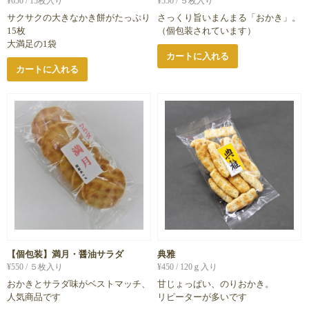
¥
650
/ 15枚入り
¥
550
/ ５枚入り
サクサクの大きなかき餅がたっぷり
さっくり旨いまんまる「おかき」。
15枚
（個包装されています）
大満足の1袋
カートに入れる
カートに入れる
【個包装】満月・醤油サラダ
典雅
¥
550
/ ５枚入り
¥
450
/ 120ｇ入り
おかきとサラダ味がベストマッチ、
甘じょっぱい、のりおかき。
人気商品です
リピーターが多いです