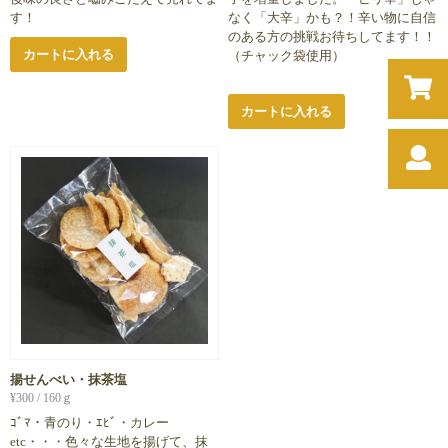
す！
なく「大辛」かも？！辛い物に自信
のある方の挑戦お待ちしてます！！
カートに入れる
（チャック袋使用）
カートに入れる
揚せんべい・抹茶塩
¥
300
/ 160ｇ
ｺﾞﾏ・青のり・ｴﾋﾞ・カレー
etc・・・色々な生地を揚げて、抹