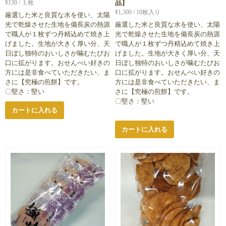
¥
130
/ １枚
品】
¥
1,300
/ 10枚入り
厳選した米と良質な水を使い、太陽
光で乾燥させた生地を備長炭の熱源
厳選した米と良質な水を使い、太陽
で職人が１枚ずつ丹精込めて焼き上
光で乾燥させた生地を備長炭の熱源
げました。生地が大きく厚い分、天
で職人が１枚ずつ丹精込めて焼き上
日ぼし独特のおいしさが噛むたびお
げました。生地が大きく厚い分、天
口に拡がります。おせんべい好きの
日ぼし独特のおいしさが噛むたびお
方には是非食べていただきたい、ま
口に拡がります。おせんべい好きの
さに【究極の煎餅】です。
方には是非食べていただきたい、ま
〇堅さ：堅い
さに【究極の煎餅】です。
〇堅さ：堅い
カートに入れる
カートに入れる