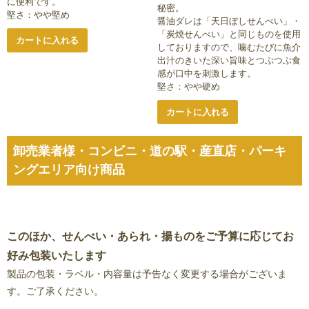
に便利です。
秘密。
堅さ：やや堅め
醤油ダレは「天日ぼしせんべい」・
「炭焼せんべい」と同じものを使用
カートに入れる
しておりますので、噛むたびに魚介
出汁のきいた深い旨味とつぶつぶ食
感が口中を刺激します。
堅さ：やや硬め
カートに入れる
卸売業者様・コンビニ・道の駅・産直店・パーキ
ングエリア向け商品
このほか、せんべい・あられ・揚ものをご予算に応じてお
好み包装いたします
製品の包装・ラベル・内容量は予告なく変更する場合がございま
す。ご了承ください。