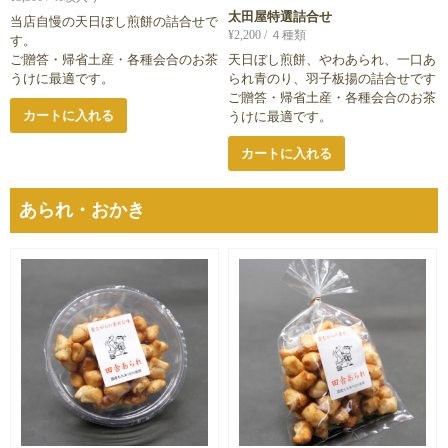
太田屋特選詰合せ
当店自慢の天日ぼし煎餅の詰合せで
¥
2,200
/ ４種類
す。
ご贈答・帰省土産・各種会合のお茶
天日ぼし煎餅、やわあられ、一口あ
うけに最適です。
られ青のり、羽子板揚の詰合せです
ご贈答・帰省土産・各種会合のお茶
カートに入れる
うけに最適です。
カートに入れる
あられ・おかき