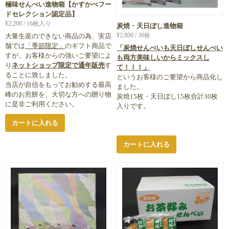
極味せんべい進物箱【かすかべフー
ドセレクション認定品】
¥
2,200
/ 16枚入り
炭焼・天日ぼし進物箱
¥
2,800
/ 30枚
大量生産のできない商品の為、実店
舗では
「季節限定」
のギフト商品で
「炭焼せんべいも天日ぼしせんべい
すが、お客様からの強いご要望によ
も両方美味しいからミックスし
り
ネットショップ限定で通年販売
す
て！！！」
ることに致しました。
というお客様のご要望から商品化し
当店が自信をもってお勧めする最高
ました。
峰のお煎餅を、大切な方への贈り物
炭焼15枚・天日ぼし15枚合計30枚
に是非ご利用ください。
入りです。
カートに入れる
カートに入れる