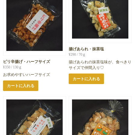
揚げあられ・抹茶塩
¥
290
/ 70ｇ
ピリ辛揚げ・ハーフサイズ
揚げあられの抹茶塩味が、食べきり
¥
350
/ 130ｇ
サイズで仲間入り♡
お求めやすいハーフサイズ
カートに入れる
カートに入れる