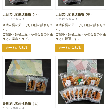
天日ぼし煎餅進物箱（小）
天日ぼし煎餅進物箱（中）
¥
2,100
/ 24枚入り
¥
2,900
/ 32枚入り
当店自慢の天日ぼし煎餅の詰合せで
当店自慢の天日ぼし煎餅の詰合せで
す。
す。
ご贈答・帰省土産・各種会合のお茶
ご贈答・帰省土産・各種会合のお茶
うけに是非どうぞ。
うけに最適です。
カートに入れる
カートに入れる
天日ぼし煎餅進物箱（大）
¥
3,300
/ 40枚入り