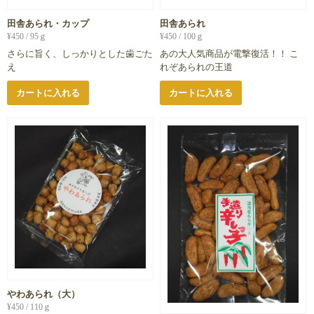
田舎あられ・カップ
田舎あられ
¥
450
/ 95ｇ
¥
450
/ 100ｇ
さらに旨く、しっかりとした歯ごた
あの大人気商品が電撃復活！！ こ
え
れぞあられの王道
カートに入れる
カートに入れる
やわあられ（大）
¥
450
/ 110ｇ