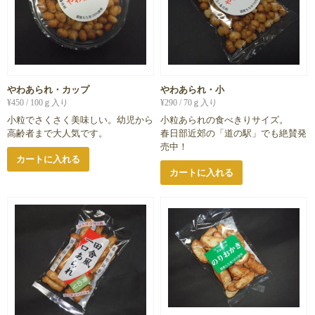
やわあられ・カップ
やわあられ・小
¥
450
/ 100ｇ入り
¥
290
/ 70ｇ入り
小粒でさくさく美味しい。幼児から
小粒あられの食べきりサイズ。
高齢者まで大人気です。
春日部近郊の「道の駅」でも絶賛発
売中！
カートに入れる
カートに入れる