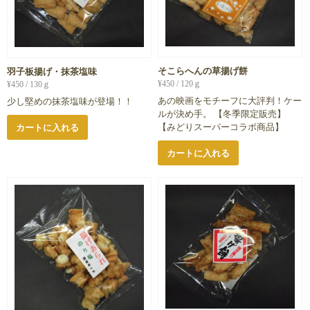
そこらへんの草揚げ餅
羽子板揚げ・抹茶塩味
¥
450
/ 120ｇ
¥
450
/ 130ｇ
あの映画をモチーフに大評判！ケー
少し堅めの抹茶塩味が登場！！
ルが決め手。 【冬季限定販売】
【みどりスーパーコラボ商品】
カートに入れる
カートに入れる