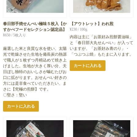
春日部手焼せんべい極味５枚入【か
【アウトレット】われ煎
すかべフードセレクション認定品】
¥
230
/ 100g
¥
650
/ 5枚入り
内容は主に「お茶好み煎餅醤油味」
と「春日部大丸せんべい」が入って
厳選した米と良質な水を使い、太陽
いますが、「お茶好み青のり」・
光で乾燥させた生地を備長炭の熱源
「つぶつぶ焼」もたまに入ります。
で職人が１枚ずつ丹精込めて焼き上
カートに入れる
げました。生地が大きく厚い分、天
日ぼし独特のおいしさが噛むたびお
口に拡がります。おせんべい好きの
方には是非食べていただきたい、ま
さに【究極の煎餅】です。
〇堅さ：堅い
カートに入れる