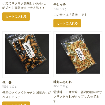
小粒でサクサク美味しいあられ。
辛しっ子
幼児から高齢者まで大人気！！
¥
250
/ 70ｇ
この辛さは「旨辛」です
カートに入れる
カートに入れる
味好みあられ
俵 巻
¥
450
/ 130ｇ
¥
650
/ 110ｇ
醤油味・アオサ味・醤油砂糖味のサ
俵型のさくさくおかきと国産のりが
クサクあられがタップリ入ってま
ベストマッチ！
す。