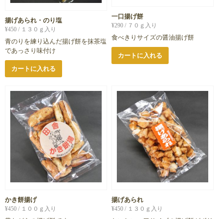
一口揚げ餅
揚げあられ・のり塩
¥
290
/ ７０ｇ入り
¥
450
/ １３０ｇ入り
食べきりサイズの醤油揚げ餅
青のりを練り込んだ揚げ餅を抹茶塩
であっさり味付け
カートに入れる
カートに入れる
かき餅揚げ
揚げあられ
¥
450
/ １００ｇ入り
¥
450
/ １３０ｇ入り