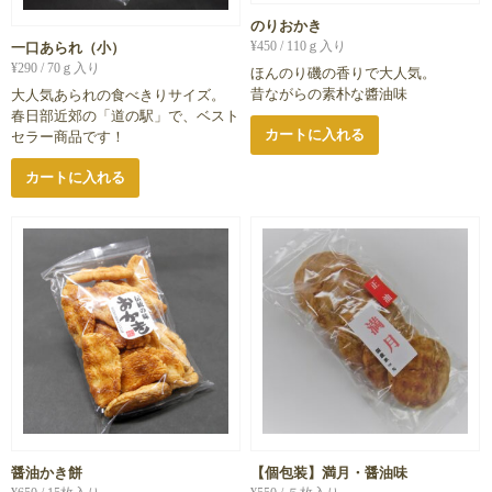
のりおかき
¥
450
/ 110ｇ入り
一口あられ（小）
¥
290
/ 70ｇ入り
ほんのり磯の香りで大人気。
昔ながらの素朴な醬油味
大人気あられの食べきりサイズ。
春日部近郊の「道の駅」で、ベスト
カートに入れる
セラー商品です！
カートに入れる
醤油かき餅
【個包装】満月・醤油味