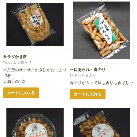
サラダかき餅
¥
650
/ １５枚入り
一口あられ・青のり
半月型のサクサクかき餅がたっぷり
¥
450
/ 110ｇ入り
15枚
大満足の1袋
青のりが入って味も香りも香ばしい
カートに入れる
カートに入れる