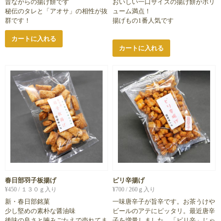
昔ながらの揚げ餅です
おいしい一口サイズの揚げ餅がボリ
秘伝のタレと「アオサ」の相性が抜
ューム満点！
群です！
揚げもの1番人気です
カートに入れる
カートに入れる
春日部羽子板揚げ
ピリ辛揚げ
¥
450
/ １３０ｇ入り
¥
700
/ 260ｇ入り
新・春日部銘菓
一味唐辛子が旨辛です。お茶うけや
少し堅めの素朴な醤油味
ビールのアテにピッタリ。最近唐辛
後味の良さと嚙みごたえで売れてま
子を増量しました。「ピリ辛」じゃ