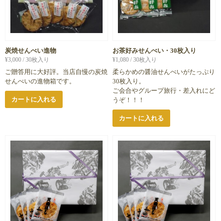
炭焼せんべい進物
お茶好みせんべい・30枚入り
¥
3,000
/ 30枚入り
¥
1,080
/ 30枚入り
ご贈答用に大好評。当店自慢の炭焼
柔らかめの醤油せんべいがたっぷり
せんべいの進物箱です。
30枚入り。
ご会合やグループ旅行・差入れにど
カートに入れる
うぞ！！！
カートに入れる