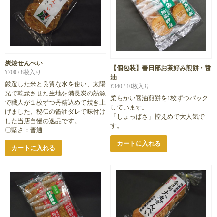
炭焼せんべい
【個包装】春日部お茶好み煎餅・醤
¥
700
/ 8枚入り
油
厳選した米と良質な水を使い、太陽
¥
340
/ 10枚入り
光で乾燥させた生地を備長炭の熱源
柔らかい醤油煎餅を1枚ずつパック
で職人が１枚ずつ丹精込めて焼き上
しています。
げました。秘伝の醤油ダレで味付け
「しょっぱさ」控えめで大人気で
した当店自慢の逸品です。
す。
〇堅さ：普通
カートに入れる
カートに入れる