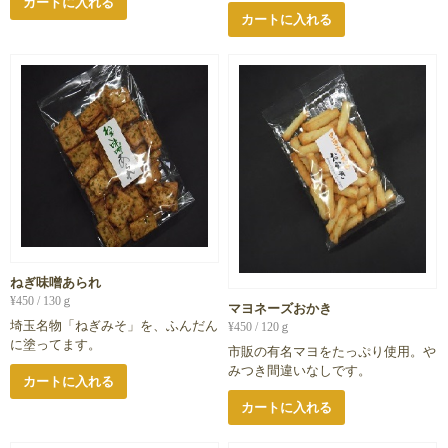
カートに入れる
カートに入れる
ねぎ味噌あられ
¥
450
/ 130ｇ
マヨネーズおかき
埼玉名物「ねぎみそ」を、ふんだん
¥
450
/ 120ｇ
に塗ってます。
市販の有名マヨをたっぷり使用。や
みつき間違いなしです。
カートに入れる
カートに入れる