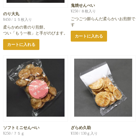
鬼焼せんべい
¥
250
/ ８枚入り
のり大丸
ごつごつ膨らんだ柔らかいお煎餅で
¥
450
/ １５枚入り
す
柔らかめの青のり煎餅。
つい「もう一枚」と手がのびます。
カートに入れる
カートに入れる
ソフトミニせんべい
ざらめ久助
¥
250
/ ７５ｇ
¥
330
/ 130ｇ入り