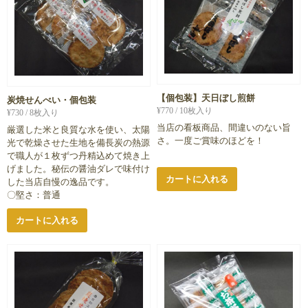
【個包装】天日ぼし煎餅
炭焼せんべい・個包装
¥
770
/ 10枚入り
¥
730
/ 8枚入り
当店の看板商品、間違いのない旨
厳選した米と良質な水を使い、太陽
さ。一度ご賞味のほどを！
光で乾燥させた生地を備長炭の熱源
で職人が１枚ずつ丹精込めて焼き上
げました。秘伝の醤油ダレで味付け
カートに入れる
した当店自慢の逸品です。
〇堅さ：普通
カートに入れる