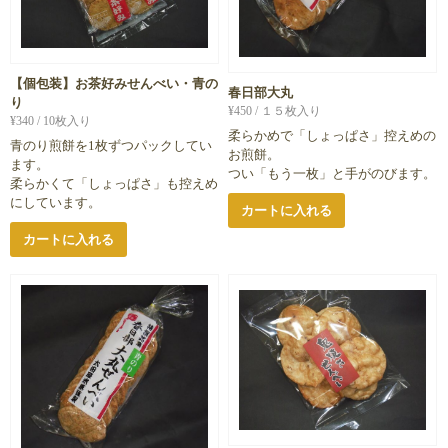
【個包装】お茶好みせんべい・青の
春日部大丸
り
¥
450
/ １５枚入り
¥
340
/ 10枚入り
柔らかめで「しょっぱさ」控えめの
青のり煎餅を1枚ずつパックしてい
お煎餅。
ます。
つい「もう一枚」と手がのびます。
柔らかくて「しょっぱさ」も控えめ
にしています。
カートに入れる
カートに入れる