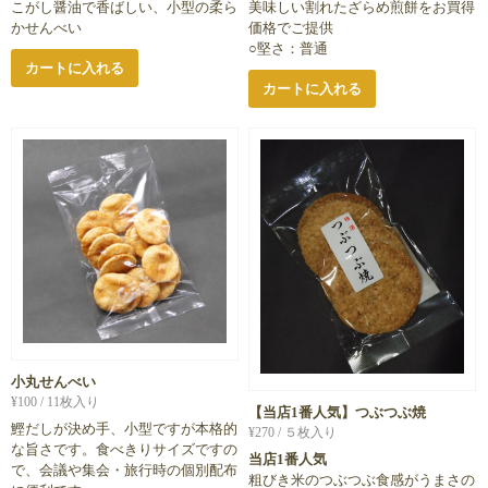
こがし醤油で香ばしい、小型の柔ら
美味しい割れたざらめ煎餅をお買得
かせんべい
価格でご提供
○堅さ：普通
カートに入れる
カートに入れる
小丸せんべい
¥
100
/ 11枚入り
【当店1番人気】つぶつぶ焼
鰹だしが決め手、小型ですが本格的
¥
270
/ ５枚入り
な旨さです。食べきりサイズですの
当店1番人気
で、会議や集会・旅行時の個別配布
粗びき米のつぶつぶ食感がうまさの