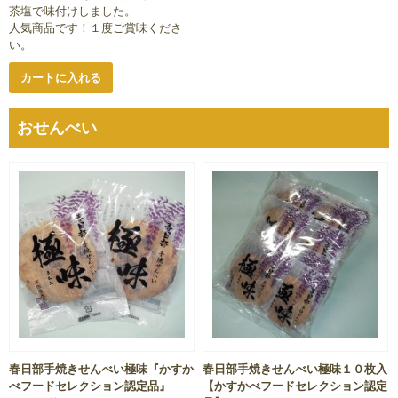
茶塩で味付けしました。
人気商品です！１度ご賞味くださ
い。
カートに入れる
おせんべい
春日部手焼きせんべい極味『かすか
春日部手焼きせんべい極味１０枚入
べフードセレクション認定品』
【かすかべフードセレクション認定