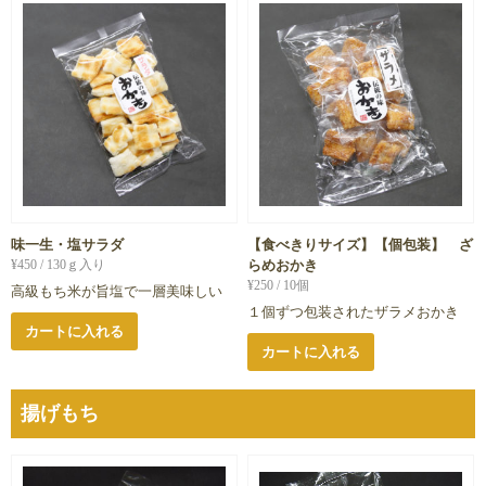
味一生・塩サラダ
【食べきりサイズ】【個包装】 ざ
¥
450
/ 130ｇ入り
らめおかき
¥
250
/ 10個
高級もち米が旨塩で一層美味しい
１個ずつ包装されたザラメおかき
カートに入れる
カートに入れる
揚げもち